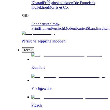
Kharad
Frühjahrskollektion
Die Founder's
Kollektion
Morris & Co.
Stile
Landhaus
Animal-
Print
Blumen
Persisch
Modern
Kariert
Skandinavisch
Persische Teppiche shoppen
Textur
Komfort
Flachgewebe
Plüsch