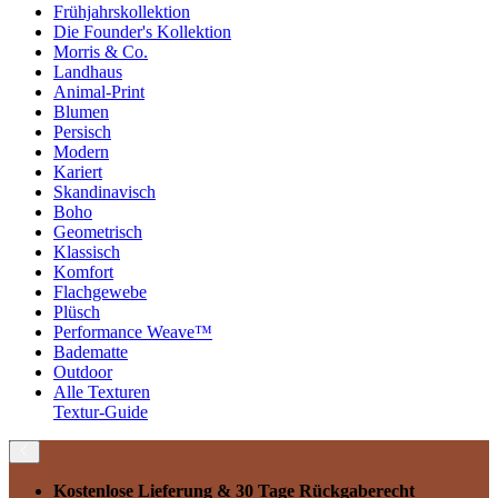
Frühjahrskollektion
Die Founder's Kollektion
Morris & Co.
Landhaus
Animal-Print
Blumen
Persisch
Modern
Kariert
Skandinavisch
Boho
Geometrisch
Klassisch
Komfort
Flachgewebe
Plüsch
Performance Weave™
Badematte
Outdoor
Alle Texturen
Textur-Guide
Kostenlose Lieferung
& 30 Tage Rückgaberecht