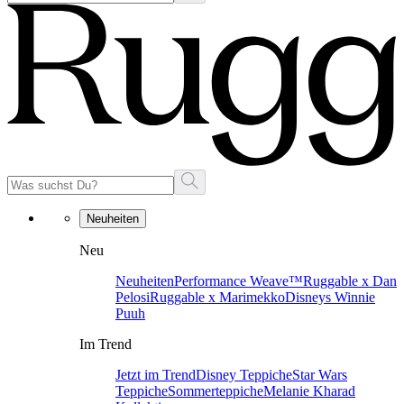
Neuheiten
Neu
Neuheiten
Performance Weave™
Ruggable x Dan
Pelosi
Ruggable x Marimekko
Disneys Winnie
Puuh
Im Trend
Jetzt im Trend
Disney Teppiche
Star Wars
Teppiche
Sommerteppiche
Melanie Kharad