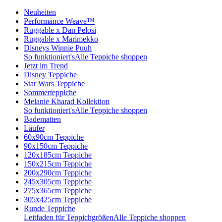
Neuheiten
Performance Weave™
Ruggable x Dan Pelosi
Ruggable x Marimekko
Disneys Winnie Puuh
So funktioniert's
Alle Teppiche shoppen
Jetzt im Trend
Disney Teppiche
Star Wars Teppiche
Sommerteppiche
Melanie Kharad Kollektion
So funktioniert's
Alle Teppiche shoppen
Badematten
Läufer
60x90cm Teppiche
90x150cm Teppiche
120x185cm Teppiche
150x215cm Teppiche
200x290cm Teppiche
245x305cm Teppiche
275x365cm Teppiche
305x425cm Teppiche
Runde Teppiche
Leitfaden für Teppichgrößen
Alle Teppiche shoppen