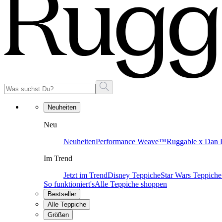
Neuheiten
Neu
Neuheiten
Performance Weave™
Ruggable x Dan P
Im Trend
Jetzt im Trend
Disney Teppiche
Star Wars Teppiche
So funktioniert's
Alle Teppiche shoppen
Bestseller
Alle Teppiche
Größen