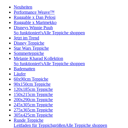
Neuheiten
Performance Weave™
Ruggable x Dan Pelosi
Ruggable x Marimekko
Disneys Winnie Puuh
So funktioniert's
Alle Teppiche shoppen
Jetzt im Trend
Disney Teppiche
Star Wars Teppiche
Sommerteppiche
Melanie Kharad Kollektion
So funktioniert's
Alle Teppiche shoppen
Badematten
Läufer
60x90cm Teppiche
90x150cm Teppiche
120x185cm Teppiche
150x215cm Teppiche
200x290cm Teppiche
245x305cm Teppiche
275x365cm Teppiche
305x425cm Teppiche
Runde Teppiche
Leitfaden für Teppichgrößen
Alle Teppiche shoppen