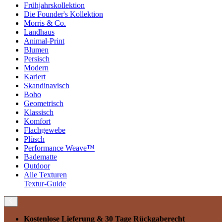
Frühjahrskollektion
Die Founder's Kollektion
Morris & Co.
Landhaus
Animal-Print
Blumen
Persisch
Modern
Kariert
Skandinavisch
Boho
Geometrisch
Klassisch
Komfort
Flachgewebe
Plüsch
Performance Weave™
Badematte
Outdoor
Alle Texturen
Textur-Guide
Kostenlose Lieferung
& 30 Tage Rückgaberecht