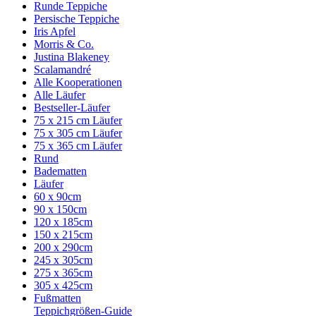
Runde Teppiche
Persische Teppiche
Iris Apfel
Morris & Co.
Justina Blakeney
Scalamandré
Alle Kooperationen
Alle Läufer
Bestseller-Läufer
75 x 215 cm Läufer
75 x 305 cm Läufer
75 x 365 cm Läufer
Rund
Badematten
Läufer
60 x 90cm
90 x 150cm
120 x 185cm
150 x 215cm
200 x 290cm
245 x 305cm
275 x 365cm
305 x 425cm
Fußmatten
Teppichgrößen-Guide