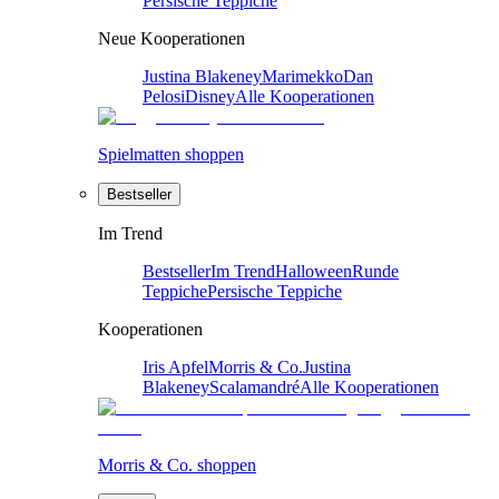
Persische Teppiche
Neue Kooperationen
Justina Blakeney
Marimekko
Dan
Pelosi
Disney
Alle Kooperationen
Spielmatten shoppen
Bestseller
Im Trend
Bestseller
Im Trend
Halloween
Runde
Teppiche
Persische Teppiche
Kooperationen
Iris Apfel
Morris & Co.
Justina
Blakeney
Scalamandré
Alle Kooperationen
Morris & Co. shoppen