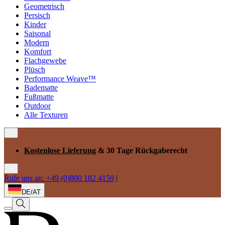
Geometrisch
Persisch
Kinder
Saisonal
Modern
Komfort
Flachgewebe
Plüsch
Performance Weave™
Badematte
Fußmatte
Outdoor
Alle Texturen
Kostenlose Lieferung
& 30 Tage Rückgaberecht
Rufe uns an: +49 (0)800 182 4159
|
DE/AT