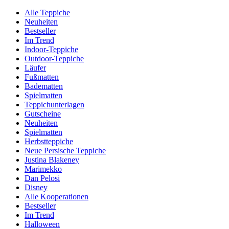
Alle Teppiche
Neuheiten
Bestseller
Im Trend
Indoor-Teppiche
Outdoor-Teppiche
Läufer
Fußmatten
Badematten
Spielmatten
Teppichunterlagen
Gutscheine
Neuheiten
Spielmatten
Herbstteppiche
Neue Persische Teppiche
Justina Blakeney
Marimekko
Dan Pelosi
Disney
Alle Kooperationen
Bestseller
Im Trend
Halloween