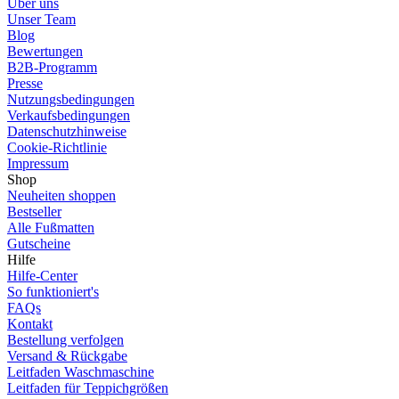
Über uns
Unser Team
Blog
Bewertungen
B2B-Programm
Presse
Nutzungsbedingungen
Verkaufsbedingungen
Datenschutzhinweise
Cookie-Richtlinie
Impressum
Shop
Neuheiten shoppen
Bestseller
Alle Fußmatten
Gutscheine
Hilfe
Hilfe-Center
So funktioniert's
FAQs
Kontakt
Bestellung verfolgen
Versand & Rückgabe
Leitfaden Waschmaschine
Leitfaden für Teppichgrößen