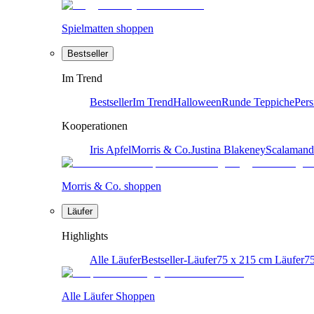
Spielmatten shoppen
Bestseller
Im Trend
Bestseller
Im Trend
Halloween
Runde Teppiche
Pers
Kooperationen
Iris Apfel
Morris & Co.
Justina Blakeney
Scalamand
Morris & Co. shoppen
Läufer
Highlights
Alle Läufer
Bestseller-Läufer
75 x 215 cm Läufer
75
Alle Läufer Shoppen