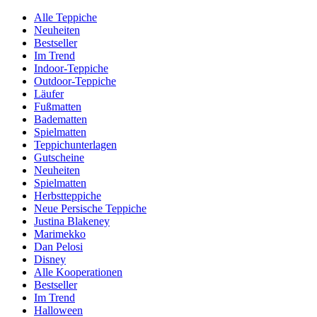
Alle Teppiche
Neuheiten
Bestseller
Im Trend
Indoor-Teppiche
Outdoor-Teppiche
Läufer
Fußmatten
Badematten
Spielmatten
Teppichunterlagen
Gutscheine
Neuheiten
Spielmatten
Herbstteppiche
Neue Persische Teppiche
Justina Blakeney
Marimekko
Dan Pelosi
Disney
Alle Kooperationen
Bestseller
Im Trend
Halloween