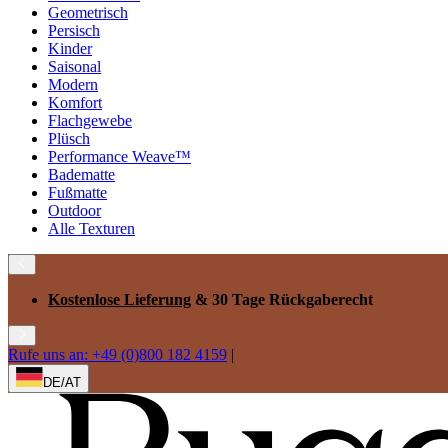
Geometrisch
Persisch
Kinder
Saisonal
Modern
Komfort
Flachgewebe
Plüsch
Performance Weave™
Badematte
Fußmatte
Outdoor
Alle Texturen
Kostenlose Lieferung
& 30 Tage Rückgaberecht
Rufe uns an: +49 (0)800 182 4159
|
DE/AT