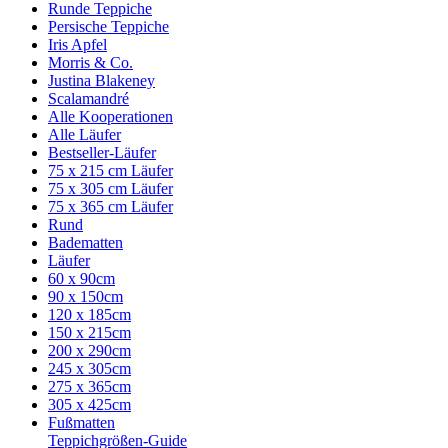
Runde Teppiche
Persische Teppiche
Iris Apfel
Morris & Co.
Justina Blakeney
Scalamandré
Alle Kooperationen
Alle Läufer
Bestseller-Läufer
75 x 215 cm Läufer
75 x 305 cm Läufer
75 x 365 cm Läufer
Rund
Badematten
Läufer
60 x 90cm
90 x 150cm
120 x 185cm
150 x 215cm
200 x 290cm
245 x 305cm
275 x 365cm
305 x 425cm
Fußmatten
Teppichgrößen-Guide