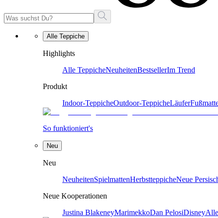
Alle Teppiche
Highlights
Alle Teppiche
Neuheiten
Bestseller
Im Trend
Produkt
Indoor-Teppiche
Outdoor-Teppiche
Läufer
Fußmatt
So funktioniert's
Neu
Neu
Neuheiten
Spielmatten
Herbstteppiche
Neue Persisc
Neue Kooperationen
Justina Blakeney
Marimekko
Dan Pelosi
Disney
All