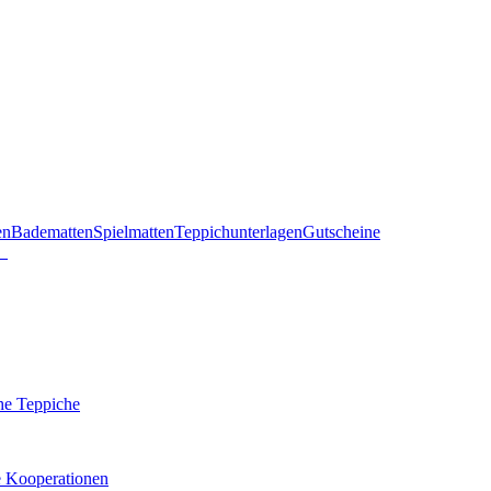
en
Badematten
Spielmatten
Teppichunterlagen
Gutscheine
he Teppiche
e Kooperationen