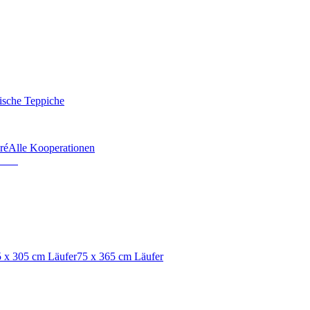
ische Teppiche
ré
Alle Kooperationen
 x 305 cm Läufer
75 x 365 cm Läufer