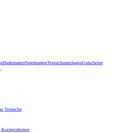
en
Badematten
Spielmatten
Teppichunterlagen
Gutscheine
he Teppiche
e Kooperationen