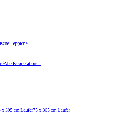
ische Teppiche
ré
Alle Kooperationen
 x 305 cm Läufer
75 x 365 cm Läufer