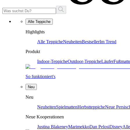
Alle Teppiche
Highlights
Alle Teppiche
Neuheiten
Bestseller
Im Trend
Produkt
Indoor-Teppiche
Outdoor-Teppiche
Läufer
Fußmatt
So funktioniert's
Neu
Neu
Neuheiten
Spielmatten
Herbstteppiche
Neue Persisc
Neue Kooperationen
Justina Blakeney
Marimekko
Dan Pelosi
Disney
All