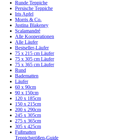
Runde Teppiche
Persische Teppiche
Iris Apfel
Morris & Co.
Justina Blakeney
Scalamandré
Alle Kooperationen
Alle Läufer
Bestseller-Läufer
75 x 215 cm Läufer
75 x 305 cm Läufer
75 x 365 cm Läufer
Rund
Badematten
Läufer
60 x 90cm
90 x 150cm
120 x 185cm
150 x 215cm
200 x 290cm
245 x 305cm
275 x 365cm
305 x 425cm
Fußmatten
Teppichgrößen-Guide