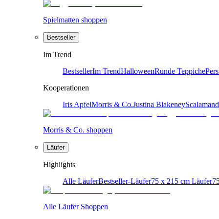
Spielmatten shoppen
Bestseller
Im Trend
Bestseller
Im Trend
Halloween
Runde Teppiche
Pers
Kooperationen
Iris Apfel
Morris & Co.
Justina Blakeney
Scalamand
Morris & Co. shoppen
Läufer
Highlights
Alle Läufer
Bestseller-Läufer
75 x 215 cm Läufer
75
Alle Läufer Shoppen