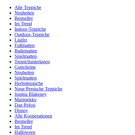
Alle Teppiche
Neuheiten
Bestseller
Im Trend
Indoor-Teppiche
Outdoor-Teppiche
Läufer
Fußmatten
Badematten
Spielmatten
Teppichunterlagen
Gutscheine
Neuheiten
Spielmatten
Herbstteppiche
Neue Persische Teppiche
Justina Blakeney
Marimekko
Dan Pelosi
Disney
Alle Kooperationen
Bestseller
Im Trend
Halloween