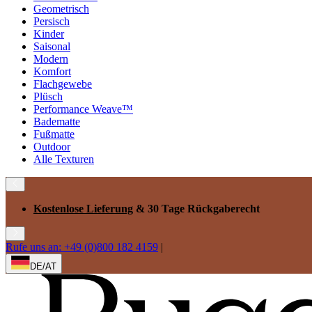
Geometrisch
Persisch
Kinder
Saisonal
Modern
Komfort
Flachgewebe
Plüsch
Performance Weave™
Badematte
Fußmatte
Outdoor
Alle Texturen
Kostenlose Lieferung
& 30 Tage Rückgaberecht
Rufe uns an: +49 (0)800 182 4159
|
DE/AT