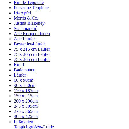
Runde Teppiche
Persische Teppiche
Iris Apfel
Morris & Co.
Justina Blakeney
Scalamandré
Alle Kooperationen
Alle Läufer
Bestseller-Läufer
75 x 215 cm Läufer
75 x 305 cm Läufer
75 x 365 cm Läufer
Rund
Badematten
Läufer
60 x 90cm
90 x 150cm
120 x 185cm
150 x 215cm
200 x 290cm
245 x 305cm
275 x 365cm
305 x 425cm
Fußmatten
Teppichgrößen-Guide