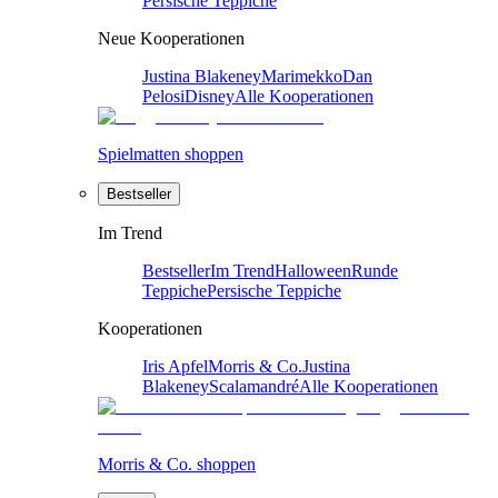
Persische Teppiche
Neue Kooperationen
Justina Blakeney
Marimekko
Dan
Pelosi
Disney
Alle Kooperationen
Spielmatten shoppen
Bestseller
Im Trend
Bestseller
Im Trend
Halloween
Runde
Teppiche
Persische Teppiche
Kooperationen
Iris Apfel
Morris & Co.
Justina
Blakeney
Scalamandré
Alle Kooperationen
Morris & Co. shoppen