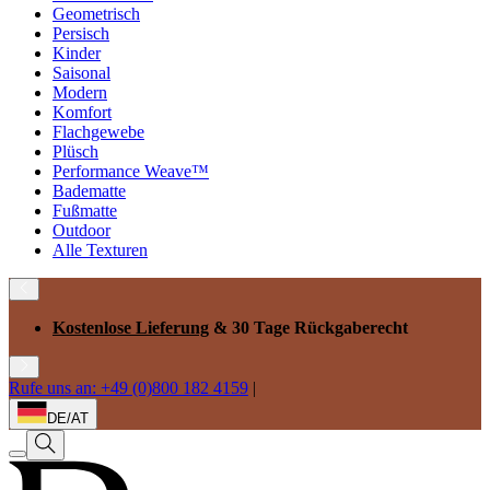
Geometrisch
Persisch
Kinder
Saisonal
Modern
Komfort
Flachgewebe
Plüsch
Performance Weave™
Badematte
Fußmatte
Outdoor
Alle Texturen
Kostenlose Lieferung
& 30 Tage Rückgaberecht
Rufe uns an: +49 (0)800 182 4159
|
DE/AT