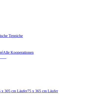
ische Teppiche
ré
Alle Kooperationen
 x 305 cm Läufer
75 x 365 cm Läufer