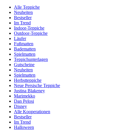
Alle Teppiche
Neuheiten
Bestseller
Im Trend
Indoor-Teppiche
Outdoor-Teppiche
Läufer
Fußmatten
Badematten
Spielmatten
Teppichunterlagen
Gutscheine
Neuheiten
Spielmatten
Herbstteppiche
Neue Persische Teppiche
Justina Blakeney
Marimekko
Dan Pelosi
Disney
Alle Kooperationen
Bestseller
Im Trend
Halloween