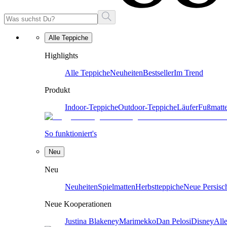
Alle Teppiche
Highlights
Alle Teppiche
Neuheiten
Bestseller
Im Trend
Produkt
Indoor-Teppiche
Outdoor-Teppiche
Läufer
Fußmatt
So funktioniert's
Neu
Neu
Neuheiten
Spielmatten
Herbstteppiche
Neue Persisc
Neue Kooperationen
Justina Blakeney
Marimekko
Dan Pelosi
Disney
All