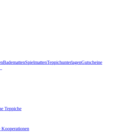
en
Badematten
Spielmatten
Teppichunterlagen
Gutscheine
he Teppiche
e Kooperationen