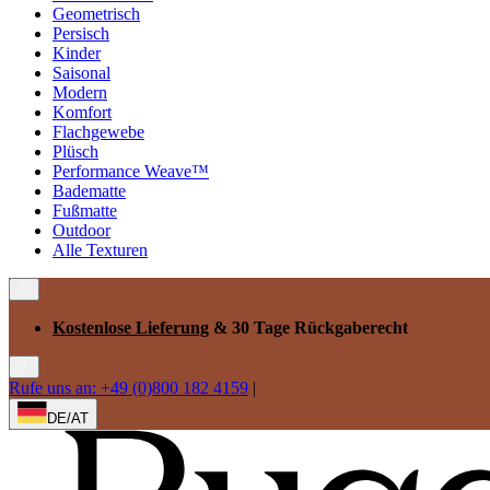
Geometrisch
Persisch
Kinder
Saisonal
Modern
Komfort
Flachgewebe
Plüsch
Performance Weave™
Badematte
Fußmatte
Outdoor
Alle Texturen
Kostenlose Lieferung
& 30 Tage Rückgaberecht
Rufe uns an: +49 (0)800 182 4159
|
DE/AT