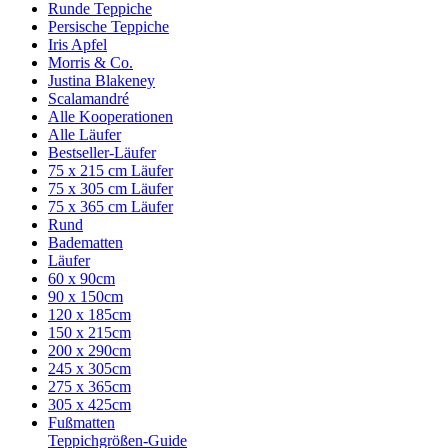
Runde Teppiche
Persische Teppiche
Iris Apfel
Morris & Co.
Justina Blakeney
Scalamandré
Alle Kooperationen
Alle Läufer
Bestseller-Läufer
75 x 215 cm Läufer
75 x 305 cm Läufer
75 x 365 cm Läufer
Rund
Badematten
Läufer
60 x 90cm
90 x 150cm
120 x 185cm
150 x 215cm
200 x 290cm
245 x 305cm
275 x 365cm
305 x 425cm
Fußmatten
Teppichgrößen-Guide