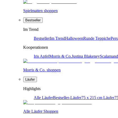
Spielmatten shoppen
Bestseller
Im Trend
Bestseller
Im Trend
Halloween
Runde Teppiche
Pers
Kooperationen
Iris Apfel
Morris & Co.
Justina Blakeney
Scalamand
Morris & Co. shoppen
Läufer
Highlights
Alle Läufer
Bestseller-Läufer
75 x 215 cm Läufer
75
Alle Läufer Shoppen