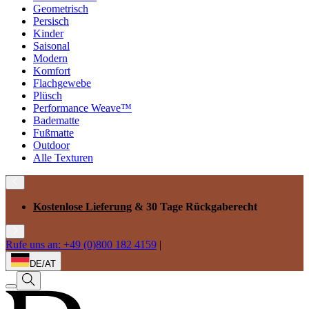
Geometrisch
Persisch
Kinder
Saisonal
Modern
Komfort
Flachgewebe
Plüsch
Performance Weave™
Badematte
Fußmatte
Outdoor
Alle Texturen
Kostenlose Lieferung
& 30 Tage Rückgaberecht
Rufe uns an: +49 (0)800 182 4159
|
DE/AT