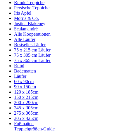
Runde Teppiche
Persische Teppiche
Iris Apfel
Morris & Co.
Justina Blakeney
Scalamandré
Alle Kooperationen
Alle Läufer
Bestseller-Läufer
75 x 215 cm Läufer
75 x 305 cm Läufer
75 x 365 cm Läufer
Rund
Badematten
Läufer
60 x 90cm
90 x 150cm
120 x 185cm
150 x 215cm
200 x 290cm
245 x 305cm
275 x 365cm
305 x 425cm
Fußmatten
Teppichgrößen-Guide