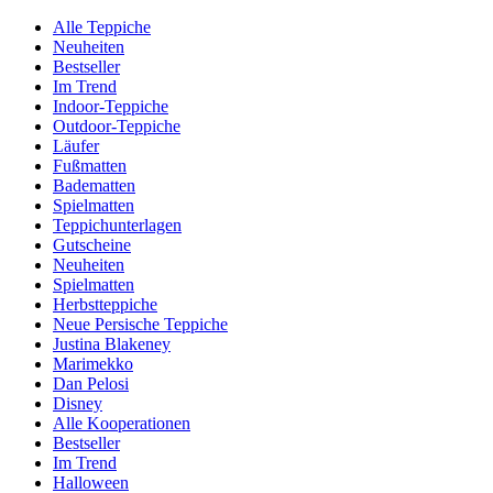
Alle Teppiche
Neuheiten
Bestseller
Im Trend
Indoor-Teppiche
Outdoor-Teppiche
Läufer
Fußmatten
Badematten
Spielmatten
Teppichunterlagen
Gutscheine
Neuheiten
Spielmatten
Herbstteppiche
Neue Persische Teppiche
Justina Blakeney
Marimekko
Dan Pelosi
Disney
Alle Kooperationen
Bestseller
Im Trend
Halloween