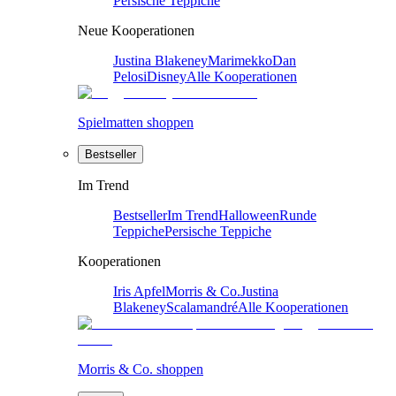
Persische Teppiche
Neue Kooperationen
Justina Blakeney
Marimekko
Dan
Pelosi
Disney
Alle Kooperationen
Spielmatten shoppen
Bestseller
Im Trend
Bestseller
Im Trend
Halloween
Runde
Teppiche
Persische Teppiche
Kooperationen
Iris Apfel
Morris & Co.
Justina
Blakeney
Scalamandré
Alle Kooperationen
Morris & Co. shoppen