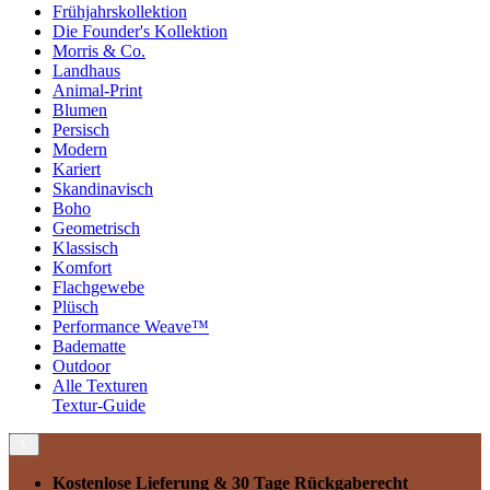
Frühjahrskollektion
Die Founder's Kollektion
Morris & Co.
Landhaus
Animal-Print
Blumen
Persisch
Modern
Kariert
Skandinavisch
Boho
Geometrisch
Klassisch
Komfort
Flachgewebe
Plüsch
Performance Weave™
Badematte
Outdoor
Alle Texturen
Textur-Guide
Kostenlose Lieferung
& 30 Tage Rückgaberecht