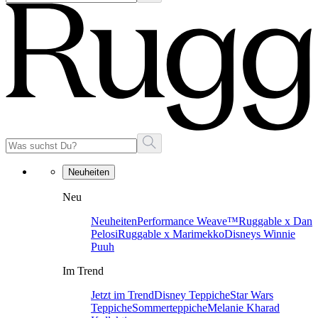
Neuheiten
Neu
Neuheiten
Performance Weave™
Ruggable x Dan
Pelosi
Ruggable x Marimekko
Disneys Winnie
Puuh
Im Trend
Jetzt im Trend
Disney Teppiche
Star Wars
Teppiche
Sommerteppiche
Melanie Kharad