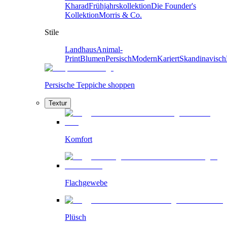
Kharad
Frühjahrskollektion
Die Founder's
Kollektion
Morris & Co.
Stile
Landhaus
Animal-
Print
Blumen
Persisch
Modern
Kariert
Skandinavisch
Persische Teppiche shoppen
Textur
Komfort
Flachgewebe
Plüsch