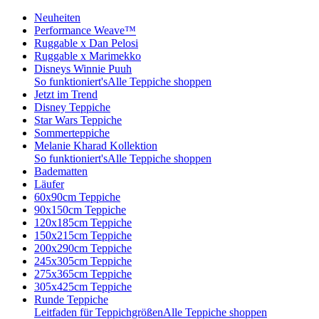
Neuheiten
Performance Weave™
Ruggable x Dan Pelosi
Ruggable x Marimekko
Disneys Winnie Puuh
So funktioniert's
Alle Teppiche shoppen
Jetzt im Trend
Disney Teppiche
Star Wars Teppiche
Sommerteppiche
Melanie Kharad Kollektion
So funktioniert's
Alle Teppiche shoppen
Badematten
Läufer
60x90cm Teppiche
90x150cm Teppiche
120x185cm Teppiche
150x215cm Teppiche
200x290cm Teppiche
245x305cm Teppiche
275x365cm Teppiche
305x425cm Teppiche
Runde Teppiche
Leitfaden für Teppichgrößen
Alle Teppiche shoppen