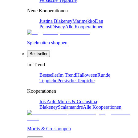
Persische Teppiche
Neue Kooperationen
Justina Blakeney
Marimekko
Dan
Pelosi
Disney
Alle Kooperationen
Spielmatten shoppen
Bestseller
Im Trend
Bestseller
Im Trend
Halloween
Runde
Teppiche
Persische Teppiche
Kooperationen
Iris Apfel
Morris & Co.
Justina
Blakeney
Scalamandré
Alle Kooperationen
Morris & Co. shoppen