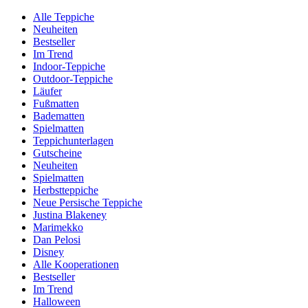
Alle Teppiche
Neuheiten
Bestseller
Im Trend
Indoor-Teppiche
Outdoor-Teppiche
Läufer
Fußmatten
Badematten
Spielmatten
Teppichunterlagen
Gutscheine
Neuheiten
Spielmatten
Herbstteppiche
Neue Persische Teppiche
Justina Blakeney
Marimekko
Dan Pelosi
Disney
Alle Kooperationen
Bestseller
Im Trend
Halloween