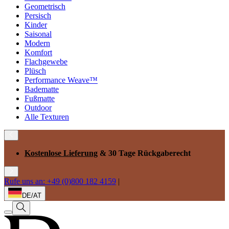
Geometrisch
Persisch
Kinder
Saisonal
Modern
Komfort
Flachgewebe
Plüsch
Performance Weave™
Badematte
Fußmatte
Outdoor
Alle Texturen
Kostenlose Lieferung
& 30 Tage Rückgaberecht
Rufe uns an: +49 (0)800 182 4159
|
DE/AT