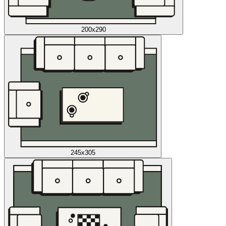
200x290
245x305