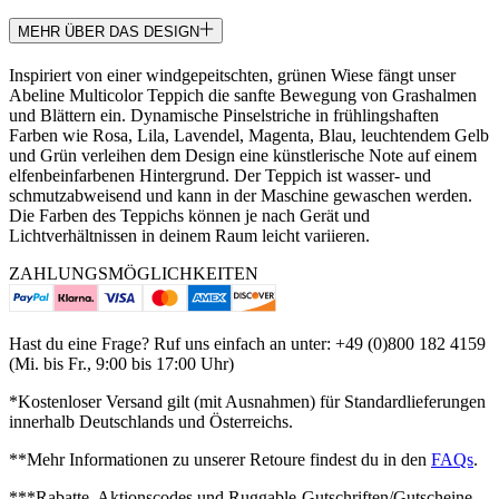
MEHR ÜBER DAS DESIGN
Inspiriert von einer windgepeitschten, grünen Wiese fängt unser
Abeline Multicolor Teppich die sanfte Bewegung von Grashalmen
und Blättern ein. Dynamische Pinselstriche in frühlingshaften
Farben wie Rosa, Lila, Lavendel, Magenta, Blau, leuchtendem Gelb
und Grün verleihen dem Design eine künstlerische Note auf einem
elfenbeinfarbenen Hintergrund. Der Teppich ist wasser- und
schmutzabweisend und kann in der Maschine gewaschen werden.
Die Farben des Teppichs können je nach Gerät und
Lichtverhältnissen in deinem Raum leicht variieren.
ZAHLUNGSMÖGLICHKEITEN
Hast du eine Frage? Ruf uns einfach an unter: +49 (0)800 182 4159
(Mi. bis Fr., 9:00 bis 17:00 Uhr)
*Kostenloser Versand gilt (mit Ausnahmen) für Standardlieferungen
innerhalb Deutschlands und Österreichs.
**Mehr Informationen zu unserer Retoure findest du in den
FAQs
.
***Rabatte, Aktionscodes und Ruggable-Gutschriften/Gutscheine