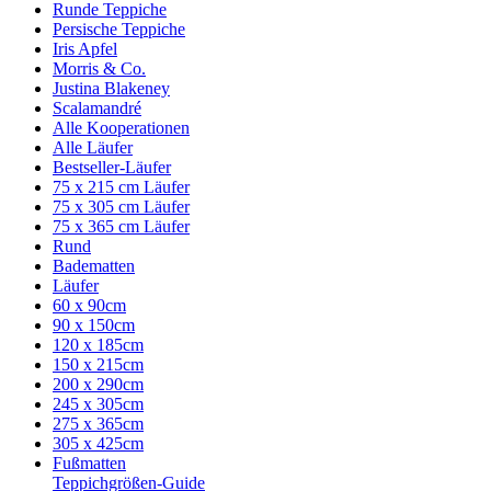
Runde Teppiche
Persische Teppiche
Iris Apfel
Morris & Co.
Justina Blakeney
Scalamandré
Alle Kooperationen
Alle Läufer
Bestseller-Läufer
75 x 215 cm Läufer
75 x 305 cm Läufer
75 x 365 cm Läufer
Rund
Badematten
Läufer
60 x 90cm
90 x 150cm
120 x 185cm
150 x 215cm
200 x 290cm
245 x 305cm
275 x 365cm
305 x 425cm
Fußmatten
Teppichgrößen-Guide