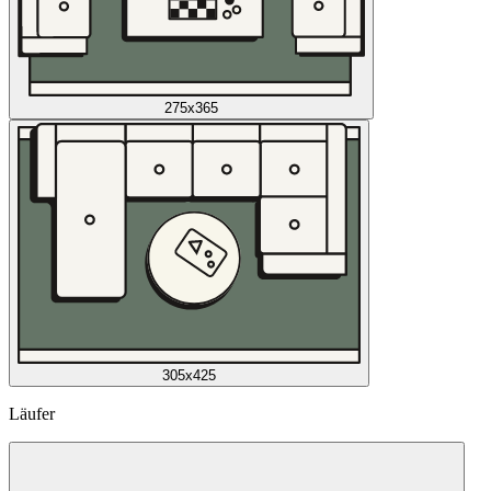
275x365
305x425
Läufer