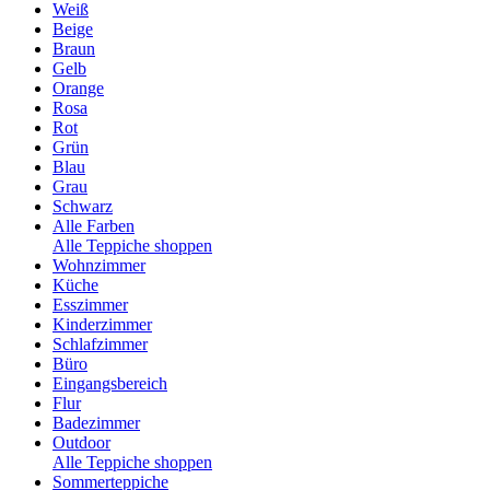
Weiß
Beige
Braun
Gelb
Orange
Rosa
Rot
Grün
Blau
Grau
Schwarz
Alle Farben
Alle Teppiche shoppen
Wohnzimmer
Küche
Esszimmer
Kinderzimmer
Schlafzimmer
Büro
Eingangsbereich
Flur
Badezimmer
Outdoor
Alle Teppiche shoppen
Sommerteppiche