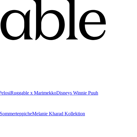
elosi
Ruggable x Marimekko
Disneys Winnie Puuh
Sommerteppiche
Melanie Kharad Kollektion