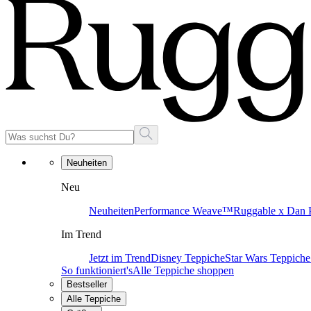
Neuheiten
Neu
Neuheiten
Performance Weave™
Ruggable x Dan P
Im Trend
Jetzt im Trend
Disney Teppiche
Star Wars Teppiche
So funktioniert's
Alle Teppiche shoppen
Bestseller
Alle Teppiche