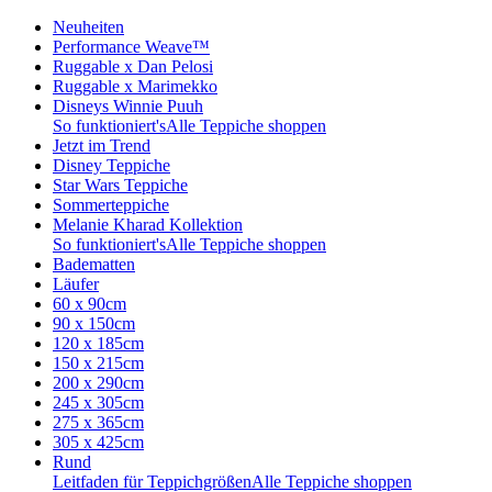
Neuheiten
Performance Weave™
Ruggable x Dan Pelosi
Ruggable x Marimekko
Disneys Winnie Puuh
So funktioniert's
Alle Teppiche shoppen
Jetzt im Trend
Disney Teppiche
Star Wars Teppiche
Sommerteppiche
Melanie Kharad Kollektion
So funktioniert's
Alle Teppiche shoppen
Badematten
Läufer
60 x 90cm
90 x 150cm
120 x 185cm
150 x 215cm
200 x 290cm
245 x 305cm
275 x 365cm
305 x 425cm
Rund
Leitfaden für Teppichgrößen
Alle Teppiche shoppen