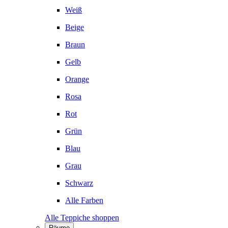
Weiß
Beige
Braun
Gelb
Orange
Rosa
Rot
Grün
Blau
Grau
Schwarz
Alle Farben
Alle Teppiche shoppen
Räume