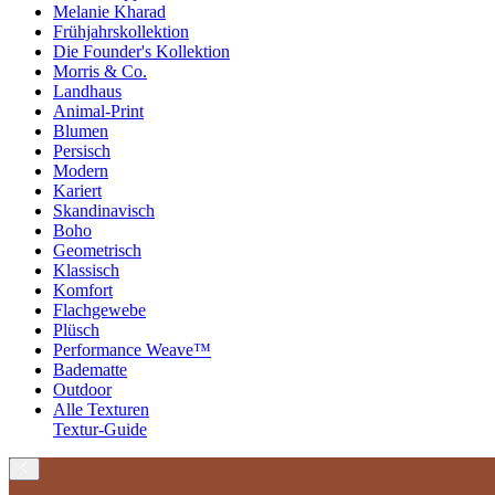
Melanie Kharad
Frühjahrskollektion
Die Founder's Kollektion
Morris & Co.
Landhaus
Animal-Print
Blumen
Persisch
Modern
Kariert
Skandinavisch
Boho
Geometrisch
Klassisch
Komfort
Flachgewebe
Plüsch
Performance Weave™
Badematte
Outdoor
Alle Texturen
Textur-Guide