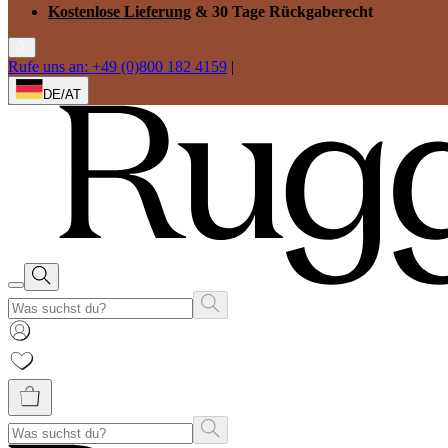
Kostenlose Lieferung
& 30 Tage Rückgaberecht
Rufe uns an: +49 (0)800 182 4159
|
DE/AT