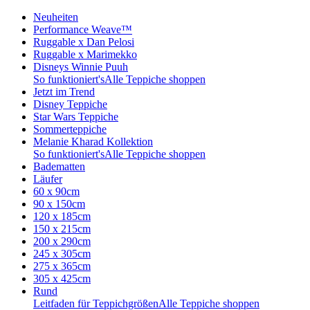
Neuheiten
Performance Weave™
Ruggable x Dan Pelosi
Ruggable x Marimekko
Disneys Winnie Puuh
So funktioniert's
Alle Teppiche shoppen
Jetzt im Trend
Disney Teppiche
Star Wars Teppiche
Sommerteppiche
Melanie Kharad Kollektion
So funktioniert's
Alle Teppiche shoppen
Badematten
Läufer
60 x 90cm
90 x 150cm
120 x 185cm
150 x 215cm
200 x 290cm
245 x 305cm
275 x 365cm
305 x 425cm
Rund
Leitfaden für Teppichgrößen
Alle Teppiche shoppen