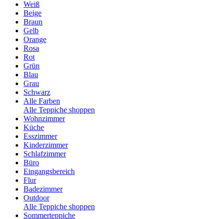
Weiß
Beige
Braun
Gelb
Orange
Rosa
Rot
Grün
Blau
Grau
Schwarz
Alle Farben
Alle Teppiche shoppen
Wohnzimmer
Küche
Esszimmer
Kinderzimmer
Schlafzimmer
Büro
Eingangsbereich
Flur
Badezimmer
Outdoor
Alle Teppiche shoppen
Sommerteppiche