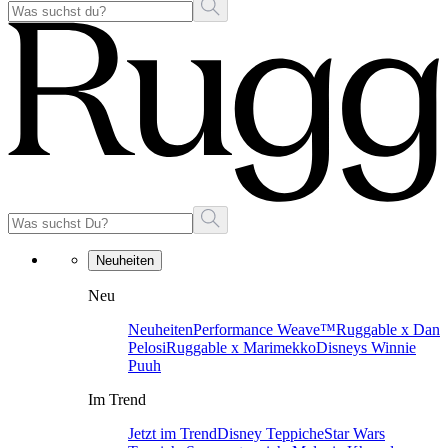
Neuheiten
Neu
Neuheiten
Performance Weave™
Ruggable x Dan
Pelosi
Ruggable x Marimekko
Disneys Winnie
Puuh
Im Trend
Jetzt im Trend
Disney Teppiche
Star Wars