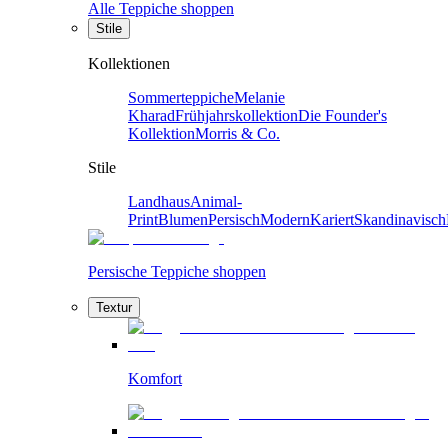
Alle Teppiche shoppen
Stile
Kollektionen
Sommerteppiche
Melanie
Kharad
Frühjahrskollektion
Die Founder's
Kollektion
Morris & Co.
Stile
Landhaus
Animal-
Print
Blumen
Persisch
Modern
Kariert
Skandinavisch
Persische Teppiche shoppen
Textur
Komfort