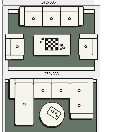
245x305
275x365