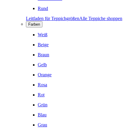
Rund
Leitfaden für Teppichgrößen
Alle Teppiche shoppen
Farben
Weiß
Beige
Braun
Gelb
Orange
Rosa
Rot
Grün
Blau
Grau