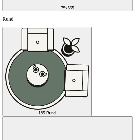
75x365
Rund
185 Rund