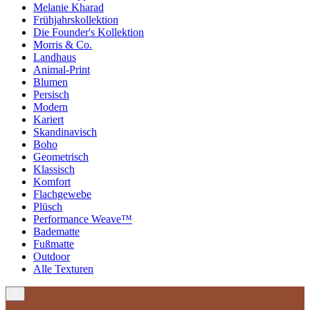
Melanie Kharad
Frühjahrskollektion
Die Founder's Kollektion
Morris & Co.
Landhaus
Animal-Print
Blumen
Persisch
Modern
Kariert
Skandinavisch
Boho
Geometrisch
Klassisch
Komfort
Flachgewebe
Plüsch
Performance Weave™
Badematte
Fußmatte
Outdoor
Alle Texturen