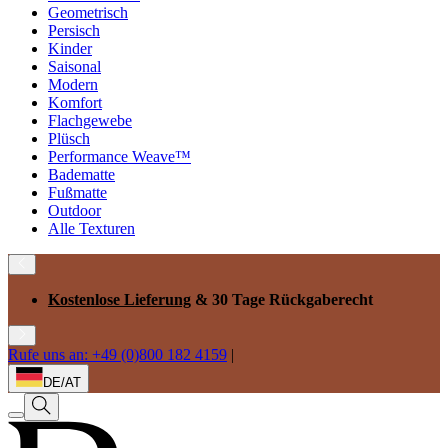
Geometrisch
Persisch
Kinder
Saisonal
Modern
Komfort
Flachgewebe
Plüsch
Performance Weave™
Badematte
Fußmatte
Outdoor
Alle Texturen
Kostenlose Lieferung
& 30 Tage Rückgaberecht
Rufe uns an: +49 (0)800 182 4159
|
DE/AT