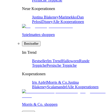
Persische Teppiche
Neue Kooperationen
Justina Blakeney
Marimekko
Dan
Pelosi
Disney
Alle Kooperationen
Spielmatten shoppen
Bestseller
Im Trend
Bestseller
Im Trend
Halloween
Runde
Teppiche
Persische Teppiche
Kooperationen
Iris Apfel
Morris & Co.
Justina
Blakeney
Scalamandré
Alle Kooperationen
Morris & Co. shoppen