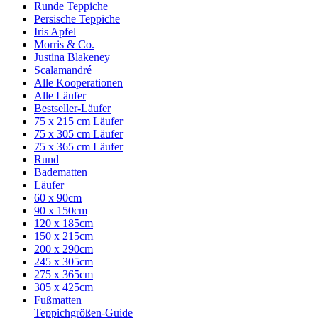
Runde Teppiche
Persische Teppiche
Iris Apfel
Morris & Co.
Justina Blakeney
Scalamandré
Alle Kooperationen
Alle Läufer
Bestseller-Läufer
75 x 215 cm Läufer
75 x 305 cm Läufer
75 x 365 cm Läufer
Rund
Badematten
Läufer
60 x 90cm
90 x 150cm
120 x 185cm
150 x 215cm
200 x 290cm
245 x 305cm
275 x 365cm
305 x 425cm
Fußmatten
Teppichgrößen-Guide