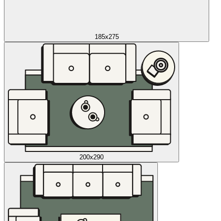
185x275
200x290