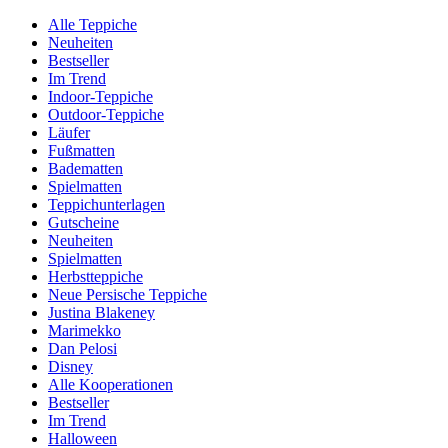
Alle Teppiche
Neuheiten
Bestseller
Im Trend
Indoor-Teppiche
Outdoor-Teppiche
Läufer
Fußmatten
Badematten
Spielmatten
Teppichunterlagen
Gutscheine
Neuheiten
Spielmatten
Herbstteppiche
Neue Persische Teppiche
Justina Blakeney
Marimekko
Dan Pelosi
Disney
Alle Kooperationen
Bestseller
Im Trend
Halloween