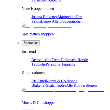
Persische Teppiche
Neue Kooperationen
Justina Blakeney
Marimekko
Dan
Pelosi
Disney
Alle Kooperationen
Spielmatten shoppen
Bestseller
Im Trend
Bestseller
Im Trend
Halloween
Runde
Teppiche
Persische Teppiche
Kooperationen
Iris Apfel
Morris & Co.
Justina
Blakeney
Scalamandré
Alle Kooperationen
Morris & Co. shoppen