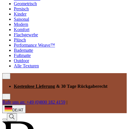
Geometrisch
Persisch
Kinder
Saisonal
Modern
Komfort
Flachgewebe
Plüsch
Performance Weave™
Badematte
Fußmatte
Outdoor
Alle Texturen
Kostenlose Lieferung
& 30 Tage Rückgaberecht
Rufe uns an: +49 (0)800 182 4159
|
DE/AT