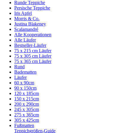
Runde Teppiche
Persische Teppiche
Iris Apfel
Morris & Co.
Justina Blakeney
Scalamandré
Alle Kooperationen
Alle Läufer
Bestseller-Läufer
75 x 215 cm Läufer
75 x 305 cm Läufer
75 x 365 cm Läufer
Rund
Badematten
Läufer
60 x 90cm
90 x 150cm
120 x 185cm
150 x 215cm
200 x 290cm
245 x 305cm
275 x 365cm
305 x 425cm
Fußmatten
Teppichgrößen-Guide