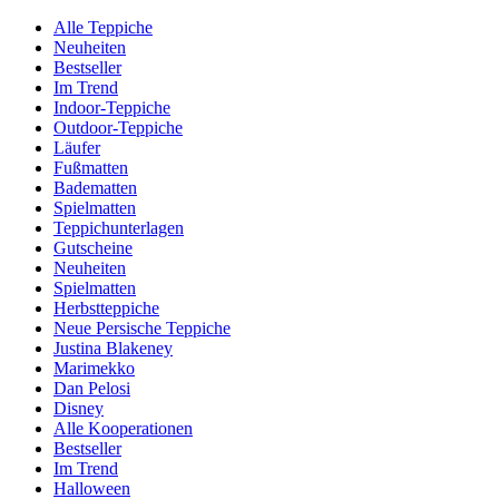
Alle Teppiche
Neuheiten
Bestseller
Im Trend
Indoor-Teppiche
Outdoor-Teppiche
Läufer
Fußmatten
Badematten
Spielmatten
Teppichunterlagen
Gutscheine
Neuheiten
Spielmatten
Herbstteppiche
Neue Persische Teppiche
Justina Blakeney
Marimekko
Dan Pelosi
Disney
Alle Kooperationen
Bestseller
Im Trend
Halloween