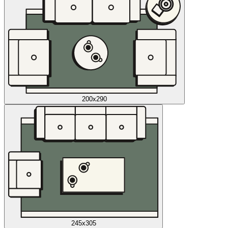
200x290
245x305