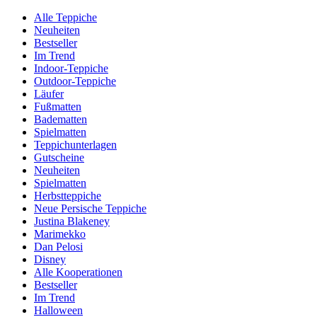
Alle Teppiche
Neuheiten
Bestseller
Im Trend
Indoor-Teppiche
Outdoor-Teppiche
Läufer
Fußmatten
Badematten
Spielmatten
Teppichunterlagen
Gutscheine
Neuheiten
Spielmatten
Herbstteppiche
Neue Persische Teppiche
Justina Blakeney
Marimekko
Dan Pelosi
Disney
Alle Kooperationen
Bestseller
Im Trend
Halloween