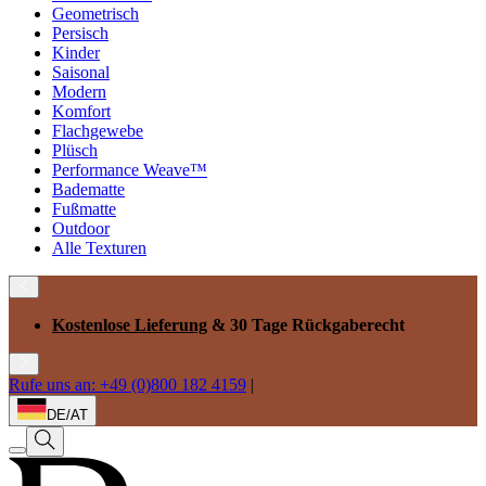
Geometrisch
Persisch
Kinder
Saisonal
Modern
Komfort
Flachgewebe
Plüsch
Performance Weave™
Badematte
Fußmatte
Outdoor
Alle Texturen
Kostenlose Lieferung
& 30 Tage Rückgaberecht
Rufe uns an: +49 (0)800 182 4159
|
DE/AT