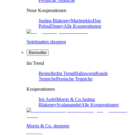
Persische Teppiche
Neue Kooperationen
Justina Blakeney
Marimekko
Dan
Pelosi
Disney
Alle Kooperationen
Spielmatten shoppen
Bestseller
Im Trend
Bestseller
Im Trend
Halloween
Runde
Teppiche
Persische Teppiche
Kooperationen
Iris Apfel
Morris & Co.
Justina
Blakeney
Scalamandré
Alle Kooperationen
Morris & Co. shoppen