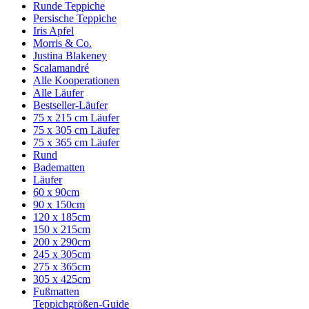
Runde Teppiche
Persische Teppiche
Iris Apfel
Morris & Co.
Justina Blakeney
Scalamandré
Alle Kooperationen
Alle Läufer
Bestseller-Läufer
75 x 215 cm Läufer
75 x 305 cm Läufer
75 x 365 cm Läufer
Rund
Badematten
Läufer
60 x 90cm
90 x 150cm
120 x 185cm
150 x 215cm
200 x 290cm
245 x 305cm
275 x 365cm
305 x 425cm
Fußmatten
Teppichgrößen-Guide