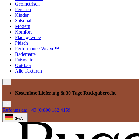
Geometrisch
Persisch
Kinder
Saisonal
Modern
Komfort
Flachgewebe
Plüsch
Performance Weave™
Badematte
Fußmatte
Outdoor
Alle Texturen
Kostenlose Lieferung
& 30 Tage Rückgaberecht
Rufe uns an: +49 (0)800 182 4159
|
DE/AT