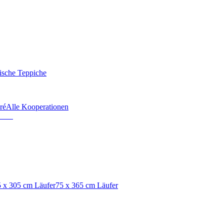
ische Teppiche
ré
Alle Kooperationen
 x 305 cm Läufer
75 x 365 cm Läufer