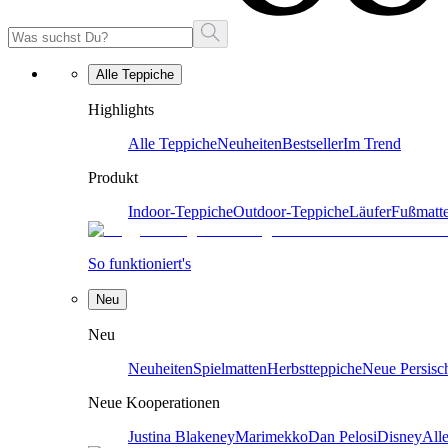
Alle Teppiche
Highlights
Alle Teppiche
Neuheiten
Bestseller
Im Trend
Produkt
Indoor-Teppiche
Outdoor-Teppiche
Läufer
Fußmatt
So funktioniert's
Neu
Neu
Neuheiten
Spielmatten
Herbstteppiche
Neue Persisc
Neue Kooperationen
Justina Blakeney
Marimekko
Dan Pelosi
Disney
All