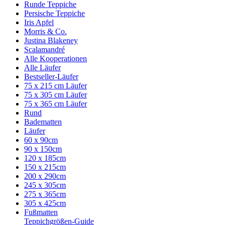
Runde Teppiche
Persische Teppiche
Iris Apfel
Morris & Co.
Justina Blakeney
Scalamandré
Alle Kooperationen
Alle Läufer
Bestseller-Läufer
75 x 215 cm Läufer
75 x 305 cm Läufer
75 x 365 cm Läufer
Rund
Badematten
Läufer
60 x 90cm
90 x 150cm
120 x 185cm
150 x 215cm
200 x 290cm
245 x 305cm
275 x 365cm
305 x 425cm
Fußmatten
Teppichgrößen-Guide