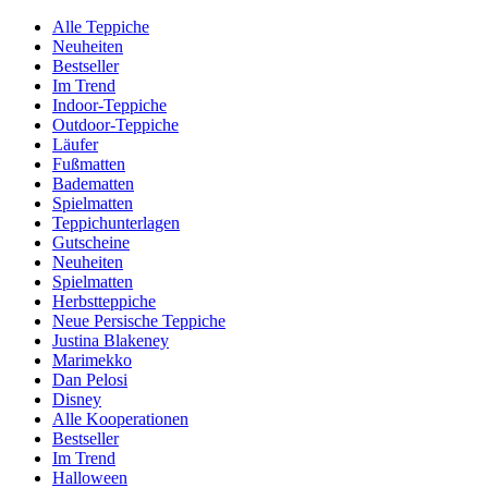
Alle Teppiche
Neuheiten
Bestseller
Im Trend
Indoor-Teppiche
Outdoor-Teppiche
Läufer
Fußmatten
Badematten
Spielmatten
Teppichunterlagen
Gutscheine
Neuheiten
Spielmatten
Herbstteppiche
Neue Persische Teppiche
Justina Blakeney
Marimekko
Dan Pelosi
Disney
Alle Kooperationen
Bestseller
Im Trend
Halloween