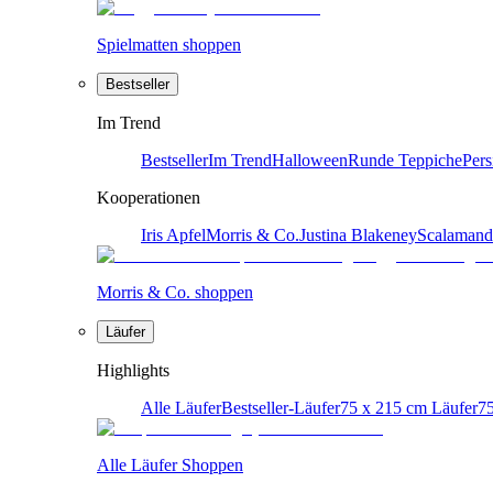
Spielmatten shoppen
Bestseller
Im Trend
Bestseller
Im Trend
Halloween
Runde Teppiche
Pers
Kooperationen
Iris Apfel
Morris & Co.
Justina Blakeney
Scalamand
Morris & Co. shoppen
Läufer
Highlights
Alle Läufer
Bestseller-Läufer
75 x 215 cm Läufer
75
Alle Läufer Shoppen