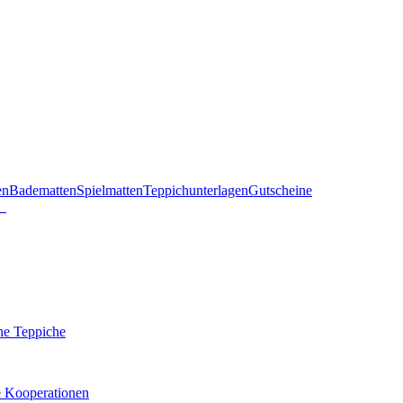
en
Badematten
Spielmatten
Teppichunterlagen
Gutscheine
he Teppiche
e Kooperationen