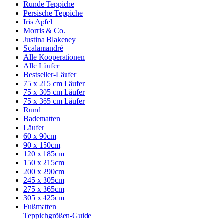
Runde Teppiche
Persische Teppiche
Iris Apfel
Morris & Co.
Justina Blakeney
Scalamandré
Alle Kooperationen
Alle Läufer
Bestseller-Läufer
75 x 215 cm Läufer
75 x 305 cm Läufer
75 x 365 cm Läufer
Rund
Badematten
Läufer
60 x 90cm
90 x 150cm
120 x 185cm
150 x 215cm
200 x 290cm
245 x 305cm
275 x 365cm
305 x 425cm
Fußmatten
Teppichgrößen-Guide