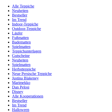
Alle Teppiche
Neuheiten
Bestseller
Im Trend
Indoor-Teppiche
Outdoor-Teppiche
Läufer
Fußmatten
Badematten
Spielmatten
Teppichunterlagen
Gutscheine
Neuheiten
Spielmatten
Herbstteppiche
Neue Persische Teppiche
Justina Blakeney
Marimekko
Dan Pelosi
Disney
Alle Kooperationen
Bestseller
Im Trend
Halloween