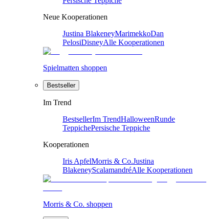
Persische Teppiche
Neue Kooperationen
Justina Blakeney
Marimekko
Dan
Pelosi
Disney
Alle Kooperationen
Spielmatten shoppen
Bestseller
Im Trend
Bestseller
Im Trend
Halloween
Runde
Teppiche
Persische Teppiche
Kooperationen
Iris Apfel
Morris & Co.
Justina
Blakeney
Scalamandré
Alle Kooperationen
Morris & Co. shoppen