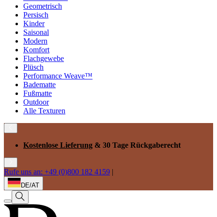
Geometrisch
Persisch
Kinder
Saisonal
Modern
Komfort
Flachgewebe
Plüsch
Performance Weave™
Badematte
Fußmatte
Outdoor
Alle Texturen
Kostenlose Lieferung
& 30 Tage Rückgaberecht
Rufe uns an: +49 (0)800 182 4159
|
DE/AT