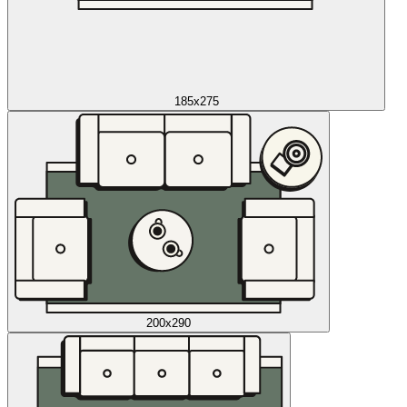
185x275
200x290