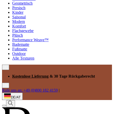
Geometrisch
Persisch
Kinder
Saisonal
Modern
Komfort
Flachgewebe
Plüsch
Performance Weave™
Badematte
Fußmatte
Outdoor
Alle Texturen
Kostenlose Lieferung
& 30 Tage Rückgaberecht
Rufe uns an: +49 (0)800 182 4159
|
DE/AT