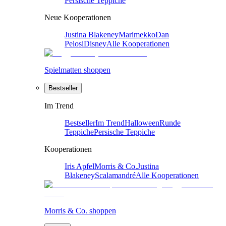
Persische Teppiche
Neue Kooperationen
Justina Blakeney
Marimekko
Dan
Pelosi
Disney
Alle Kooperationen
Spielmatten shoppen
Bestseller
Im Trend
Bestseller
Im Trend
Halloween
Runde
Teppiche
Persische Teppiche
Kooperationen
Iris Apfel
Morris & Co.
Justina
Blakeney
Scalamandré
Alle Kooperationen
Morris & Co. shoppen