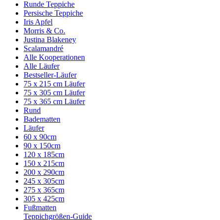
Runde Teppiche
Persische Teppiche
Iris Apfel
Morris & Co.
Justina Blakeney
Scalamandré
Alle Kooperationen
Alle Läufer
Bestseller-Läufer
75 x 215 cm Läufer
75 x 305 cm Läufer
75 x 365 cm Läufer
Rund
Badematten
Läufer
60 x 90cm
90 x 150cm
120 x 185cm
150 x 215cm
200 x 290cm
245 x 305cm
275 x 365cm
305 x 425cm
Fußmatten
Teppichgrößen-Guide