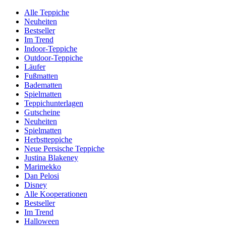
Alle Teppiche
Neuheiten
Bestseller
Im Trend
Indoor-Teppiche
Outdoor-Teppiche
Läufer
Fußmatten
Badematten
Spielmatten
Teppichunterlagen
Gutscheine
Neuheiten
Spielmatten
Herbstteppiche
Neue Persische Teppiche
Justina Blakeney
Marimekko
Dan Pelosi
Disney
Alle Kooperationen
Bestseller
Im Trend
Halloween