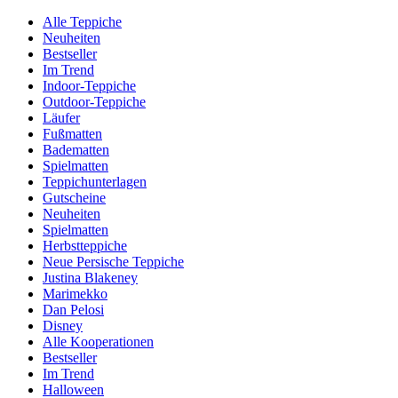
Alle Teppiche
Neuheiten
Bestseller
Im Trend
Indoor-Teppiche
Outdoor-Teppiche
Läufer
Fußmatten
Badematten
Spielmatten
Teppichunterlagen
Gutscheine
Neuheiten
Spielmatten
Herbstteppiche
Neue Persische Teppiche
Justina Blakeney
Marimekko
Dan Pelosi
Disney
Alle Kooperationen
Bestseller
Im Trend
Halloween