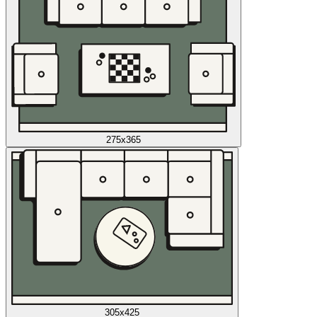
275x365
305x425