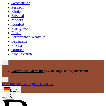
Geometrisch
Persisch
Kinder
Saisonal
Modern
Komfort
Flachgewebe
Plüsch
Performance Weave™
Badematte
Fußmatte
Outdoor
Alle Texturen
Kostenlose Lieferung
& 30 Tage Rückgaberecht
Rufe uns an: +49 (0)800 182 4159
|
DE/AT