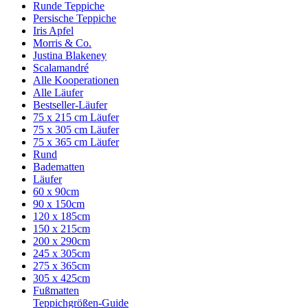
Runde Teppiche
Persische Teppiche
Iris Apfel
Morris & Co.
Justina Blakeney
Scalamandré
Alle Kooperationen
Alle Läufer
Bestseller-Läufer
75 x 215 cm Läufer
75 x 305 cm Läufer
75 x 365 cm Läufer
Rund
Badematten
Läufer
60 x 90cm
90 x 150cm
120 x 185cm
150 x 215cm
200 x 290cm
245 x 305cm
275 x 365cm
305 x 425cm
Fußmatten
Teppichgrößen-Guide