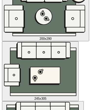
200x290
245x305