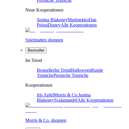
Persische Teppiche
Neue Kooperationen
Justina Blakeney
Marimekko
Dan
Pelosi
Disney
Alle Kooperationen
Spielmatten shoppen
Bestseller
Im Trend
Bestseller
Im Trend
Halloween
Runde
Teppiche
Persische Teppiche
Kooperationen
Iris Apfel
Morris & Co.
Justina
Blakeney
Scalamandré
Alle Kooperationen
Morris & Co. shoppen