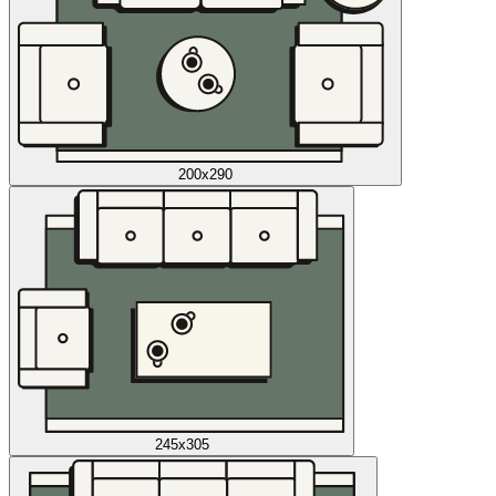
200x290
245x305