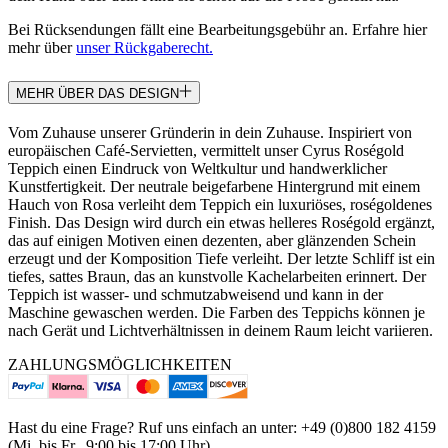
Bei Rücksendungen fällt eine Bearbeitungsgebühr an. Erfahre hier
mehr über
unser Rückgaberecht.
MEHR ÜBER DAS DESIGN
Vom Zuhause unserer Gründerin in dein Zuhause. Inspiriert von
europäischen Café-Servietten, vermittelt unser Cyrus Roségold
Teppich einen Eindruck von Weltkultur und handwerklicher
Kunstfertigkeit. Der neutrale beigefarbene Hintergrund mit einem
Hauch von Rosa verleiht dem Teppich ein luxuriöses, roségoldenes
Finish. Das Design wird durch ein etwas helleres Roségold ergänzt,
das auf einigen Motiven einen dezenten, aber glänzenden Schein
erzeugt und der Komposition Tiefe verleiht. Der letzte Schliff ist ein
tiefes, sattes Braun, das an kunstvolle Kachelarbeiten erinnert. Der
Teppich ist wasser- und schmutzabweisend und kann in der
Maschine gewaschen werden. Die Farben des Teppichs können je
nach Gerät und Lichtverhältnissen in deinem Raum leicht variieren.
ZAHLUNGSMÖGLICHKEITEN
Hast du eine Frage? Ruf uns einfach an unter: +49 (0)800 182 4159
(Mi. bis Fr., 9:00 bis 17:00 Uhr)