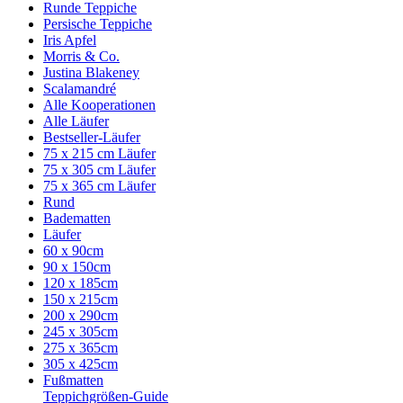
Runde Teppiche
Persische Teppiche
Iris Apfel
Morris & Co.
Justina Blakeney
Scalamandré
Alle Kooperationen
Alle Läufer
Bestseller-Läufer
75 x 215 cm Läufer
75 x 305 cm Läufer
75 x 365 cm Läufer
Rund
Badematten
Läufer
60 x 90cm
90 x 150cm
120 x 185cm
150 x 215cm
200 x 290cm
245 x 305cm
275 x 365cm
305 x 425cm
Fußmatten
Teppichgrößen-Guide