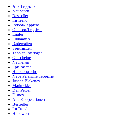
Alle Teppiche
Neuheiten
Bestseller
Im Trend
Indoor-Teppiche
Outdoor-Teppiche
Läufer
Fußmatten
Badematten
Spielmatten
Teppichunterlagen
Gutscheine
Neuheiten
Spielmatten
Herbstteppiche
Neue Persische Teppiche
Justina Blakeney
Marimekko
Dan Pelosi
Disney
Alle Kooperationen
Bestseller
Im Trend
Halloween