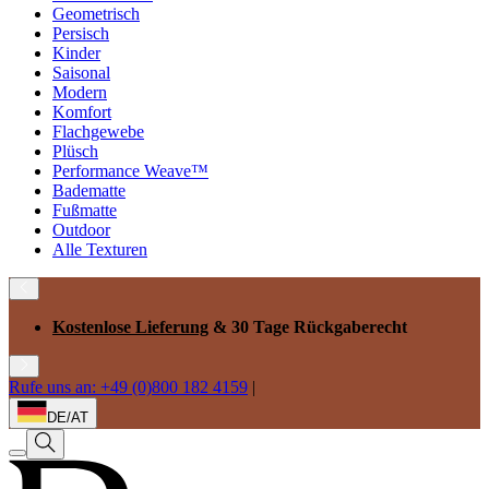
Geometrisch
Persisch
Kinder
Saisonal
Modern
Komfort
Flachgewebe
Plüsch
Performance Weave™
Badematte
Fußmatte
Outdoor
Alle Texturen
Kostenlose Lieferung
& 30 Tage Rückgaberecht
Rufe uns an: +49 (0)800 182 4159
|
DE/AT