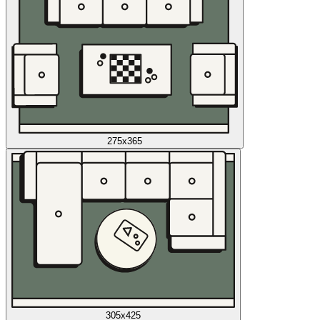
275x365
305x425