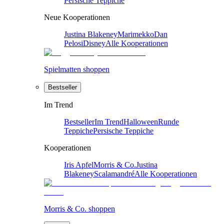
Persische Teppiche
Neue Kooperationen
Justina Blakeney
Marimekko
Dan
Pelosi
Disney
Alle Kooperationen
Spielmatten shoppen
Bestseller
Im Trend
Bestseller
Im Trend
Halloween
Runde
Teppiche
Persische Teppiche
Kooperationen
Iris Apfel
Morris & Co.
Justina
Blakeney
Scalamandré
Alle Kooperationen
Morris & Co. shoppen