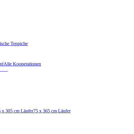
ische Teppiche
ré
Alle Kooperationen
 x 305 cm Läufer
75 x 365 cm Läufer