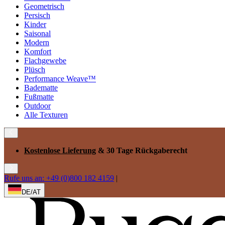
Geometrisch
Persisch
Kinder
Saisonal
Modern
Komfort
Flachgewebe
Plüsch
Performance Weave™
Badematte
Fußmatte
Outdoor
Alle Texturen
Kostenlose Lieferung
& 30 Tage Rückgaberecht
Rufe uns an: +49 (0)800 182 4159
|
DE/AT