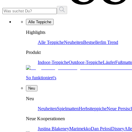
Alle Teppiche
Highlights
Alle Teppiche
Neuheiten
Bestseller
Im Trend
Produkt
Indoor-Teppiche
Outdoor-Teppiche
Läufer
Fußmatt
So funktioniert's
Neu
Neu
Neuheiten
Spielmatten
Herbstteppiche
Neue Persisc
Neue Kooperationen
Justina Blakeney
Marimekko
Dan Pelosi
Disney
All