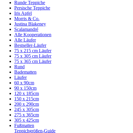
Runde Teppiche
Persische Teppiche
Iris Apfel
Morris & Co.
Justina Blakeney
Scalamandré
Alle Kooperationen
Alle Läufer
Bestseller-Läufer
75 x 215 cm Läufer
75 x 305 cm Läufer
75 x 365 cm Läufer
Rund
Badematten
Läufer
60 x 90cm
90 x 150cm
120 x 185cm
150 x 215cm
200 x 290cm
245 x 305cm
275 x 365cm
305 x 425cm
Fußmatten
Teppichgrößen-Guide