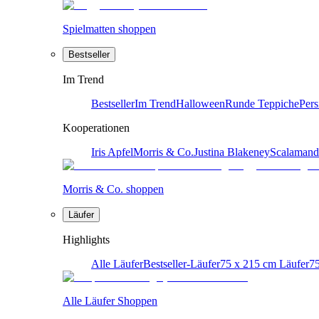
Spielmatten shoppen
Bestseller
Im Trend
Bestseller
Im Trend
Halloween
Runde Teppiche
Pers
Kooperationen
Iris Apfel
Morris & Co.
Justina Blakeney
Scalamand
Morris & Co. shoppen
Läufer
Highlights
Alle Läufer
Bestseller-Läufer
75 x 215 cm Läufer
75
Alle Läufer Shoppen