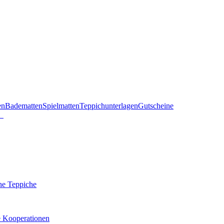
en
Badematten
Spielmatten
Teppichunterlagen
Gutscheine
he Teppiche
e Kooperationen