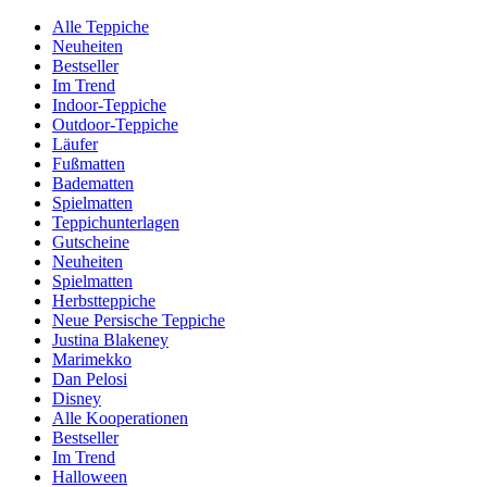
Alle Teppiche
Neuheiten
Bestseller
Im Trend
Indoor-Teppiche
Outdoor-Teppiche
Läufer
Fußmatten
Badematten
Spielmatten
Teppichunterlagen
Gutscheine
Neuheiten
Spielmatten
Herbstteppiche
Neue Persische Teppiche
Justina Blakeney
Marimekko
Dan Pelosi
Disney
Alle Kooperationen
Bestseller
Im Trend
Halloween