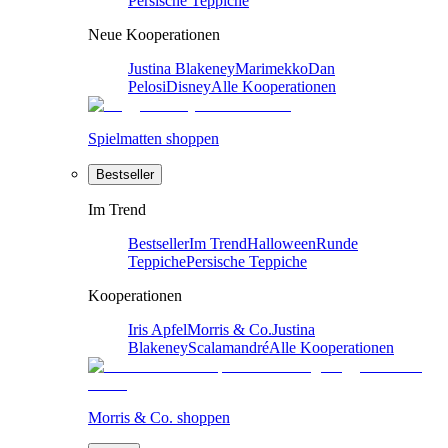
Persische Teppiche
Neue Kooperationen
Justina Blakeney
Marimekko
Dan
Pelosi
Disney
Alle Kooperationen
Spielmatten shoppen
Bestseller
Im Trend
Bestseller
Im Trend
Halloween
Runde
Teppiche
Persische Teppiche
Kooperationen
Iris Apfel
Morris & Co.
Justina
Blakeney
Scalamandré
Alle Kooperationen
Morris & Co. shoppen