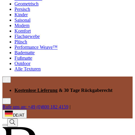
Geometrisch
Persisch
Kinder
Saisonal
Modern
Komfort
Flachgewebe
Plüsch
Performance Weave™
Badematte
Fußmatte
Outdoor
Alle Texturen
Kostenlose Lieferung
& 30 Tage Rückgaberecht
Rufe uns an: +49 (0)800 182 4159
|
DE/AT