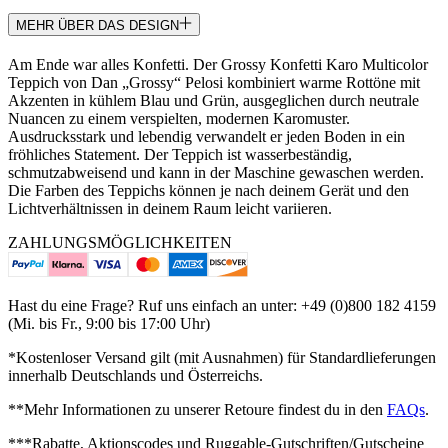
MEHR ÜBER DAS DESIGN
Am Ende war alles Konfetti. Der Grossy Konfetti Karo Multicolor
Teppich von Dan „Grossy“ Pelosi kombiniert warme Rottöne mit
Akzenten in kühlem Blau und Grün, ausgeglichen durch neutrale
Nuancen zu einem verspielten, modernen Karomuster.
Ausdrucksstark und lebendig verwandelt er jeden Boden in ein
fröhliches Statement. Der Teppich ist wasserbeständig,
schmutzabweisend und kann in der Maschine gewaschen werden.
Die Farben des Teppichs können je nach deinem Gerät und den
Lichtverhältnissen in deinem Raum leicht variieren.
ZAHLUNGSMÖGLICHKEITEN
Hast du eine Frage? Ruf uns einfach an unter: +49 (0)800 182 4159
(Mi. bis Fr., 9:00 bis 17:00 Uhr)
*Kostenloser Versand gilt (mit Ausnahmen) für Standardlieferungen
innerhalb Deutschlands und Österreichs.
**Mehr Informationen zu unserer Retoure findest du in den
FAQs
.
***Rabatte, Aktionscodes und Ruggable-Gutschriften/Gutscheine