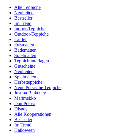
Alle Teppiche
Neuheiten
Bestseller
Im Trend
Indoor-Teppiche
Outdoor-Teppiche
Läufer
Fußmatten
Badematten
Spielmatten
Teppichunterlagen
Gutscheine
Neuheiten
Spielmatten
Herbstteppiche
Neue Persische Teppiche
Justina Blakeney
Marimekko
Dan Pelosi
Disney
Alle Kooperationen
Bestseller
Im Trend
Halloween