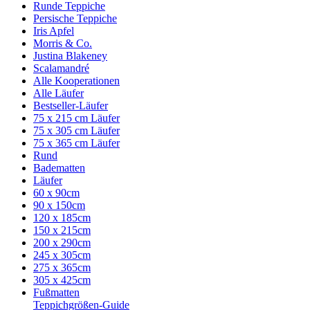
Runde Teppiche
Persische Teppiche
Iris Apfel
Morris & Co.
Justina Blakeney
Scalamandré
Alle Kooperationen
Alle Läufer
Bestseller-Läufer
75 x 215 cm Läufer
75 x 305 cm Läufer
75 x 365 cm Läufer
Rund
Badematten
Läufer
60 x 90cm
90 x 150cm
120 x 185cm
150 x 215cm
200 x 290cm
245 x 305cm
275 x 365cm
305 x 425cm
Fußmatten
Teppichgrößen-Guide