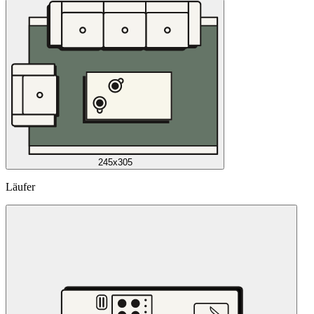
245x305
Läufer