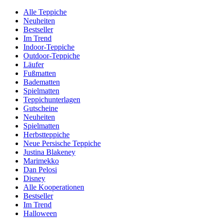
Alle Teppiche
Neuheiten
Bestseller
Im Trend
Indoor-Teppiche
Outdoor-Teppiche
Läufer
Fußmatten
Badematten
Spielmatten
Teppichunterlagen
Gutscheine
Neuheiten
Spielmatten
Herbstteppiche
Neue Persische Teppiche
Justina Blakeney
Marimekko
Dan Pelosi
Disney
Alle Kooperationen
Bestseller
Im Trend
Halloween