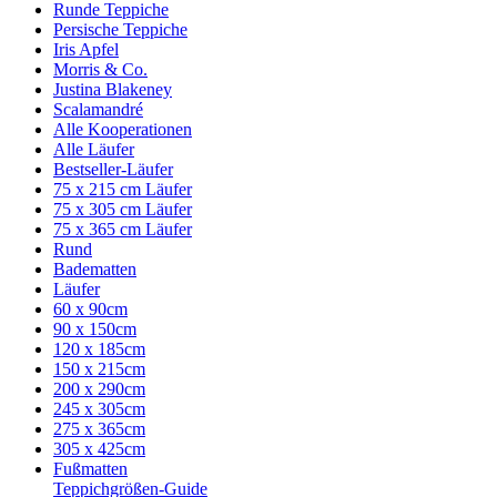
Runde Teppiche
Persische Teppiche
Iris Apfel
Morris & Co.
Justina Blakeney
Scalamandré
Alle Kooperationen
Alle Läufer
Bestseller-Läufer
75 x 215 cm Läufer
75 x 305 cm Läufer
75 x 365 cm Läufer
Rund
Badematten
Läufer
60 x 90cm
90 x 150cm
120 x 185cm
150 x 215cm
200 x 290cm
245 x 305cm
275 x 365cm
305 x 425cm
Fußmatten
Teppichgrößen-Guide