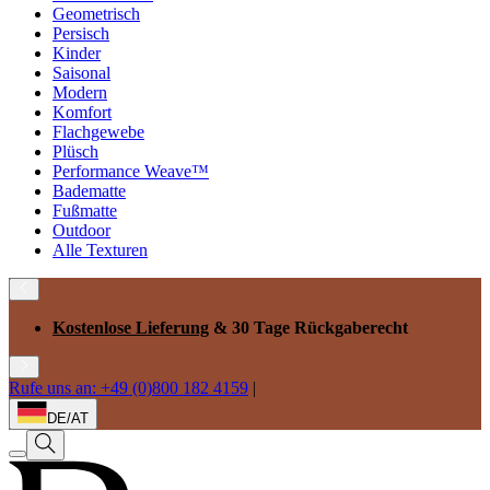
Geometrisch
Persisch
Kinder
Saisonal
Modern
Komfort
Flachgewebe
Plüsch
Performance Weave™
Badematte
Fußmatte
Outdoor
Alle Texturen
Kostenlose Lieferung
& 30 Tage Rückgaberecht
Rufe uns an: +49 (0)800 182 4159
|
DE/AT