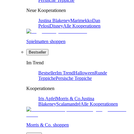
Persische Teppiche
Neue Kooperationen
Justina Blakeney
Marimekko
Dan
Pelosi
Disney
Alle Kooperationen
Spielmatten shoppen
Bestseller
Im Trend
Bestseller
Im Trend
Halloween
Runde
Teppiche
Persische Teppiche
Kooperationen
Iris Apfel
Morris & Co.
Justina
Blakeney
Scalamandré
Alle Kooperationen
Morris & Co. shoppen