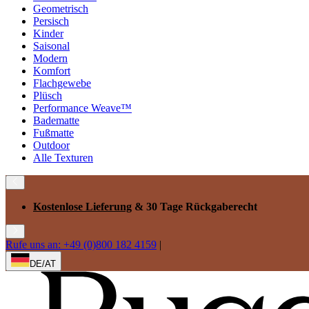
Geometrisch
Persisch
Kinder
Saisonal
Modern
Komfort
Flachgewebe
Plüsch
Performance Weave™
Badematte
Fußmatte
Outdoor
Alle Texturen
Kostenlose Lieferung
& 30 Tage Rückgaberecht
Rufe uns an: +49 (0)800 182 4159
|
DE/AT