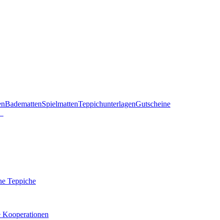
en
Badematten
Spielmatten
Teppichunterlagen
Gutscheine
he Teppiche
e Kooperationen