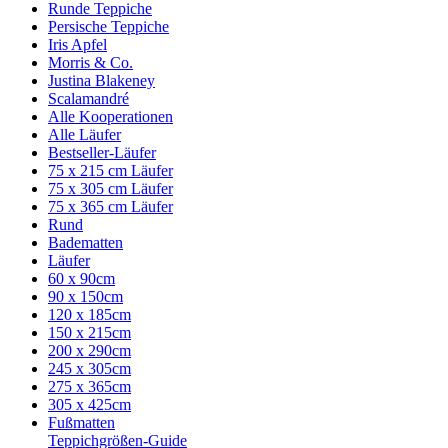
Runde Teppiche
Persische Teppiche
Iris Apfel
Morris & Co.
Justina Blakeney
Scalamandré
Alle Kooperationen
Alle Läufer
Bestseller-Läufer
75 x 215 cm Läufer
75 x 305 cm Läufer
75 x 365 cm Läufer
Rund
Badematten
Läufer
60 x 90cm
90 x 150cm
120 x 185cm
150 x 215cm
200 x 290cm
245 x 305cm
275 x 365cm
305 x 425cm
Fußmatten
Teppichgrößen-Guide