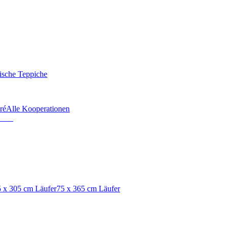
ische Teppiche
ré
Alle Kooperationen
 x 305 cm Läufer
75 x 365 cm Läufer