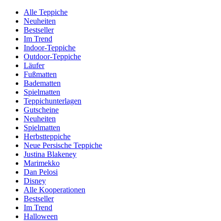
Alle Teppiche
Neuheiten
Bestseller
Im Trend
Indoor-Teppiche
Outdoor-Teppiche
Läufer
Fußmatten
Badematten
Spielmatten
Teppichunterlagen
Gutscheine
Neuheiten
Spielmatten
Herbstteppiche
Neue Persische Teppiche
Justina Blakeney
Marimekko
Dan Pelosi
Disney
Alle Kooperationen
Bestseller
Im Trend
Halloween