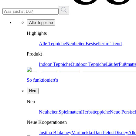
Alle Teppiche
Highlights
Alle Teppiche
Neuheiten
Bestseller
Im Trend
Produkt
Indoor-Teppiche
Outdoor-Teppiche
Läufer
Fußmatt
So funktioniert's
Neu
Neu
Neuheiten
Spielmatten
Herbstteppiche
Neue Persisc
Neue Kooperationen
Justina Blakeney
Marimekko
Dan Pelosi
Disney
All