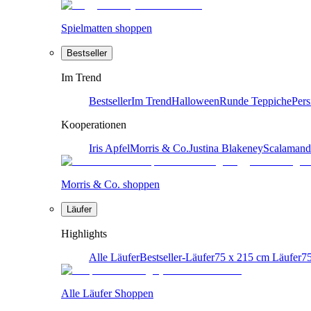
Spielmatten shoppen
Bestseller
Im Trend
Bestseller
Im Trend
Halloween
Runde Teppiche
Pers
Kooperationen
Iris Apfel
Morris & Co.
Justina Blakeney
Scalamand
Morris & Co. shoppen
Läufer
Highlights
Alle Läufer
Bestseller-Läufer
75 x 215 cm Läufer
75
Alle Läufer Shoppen