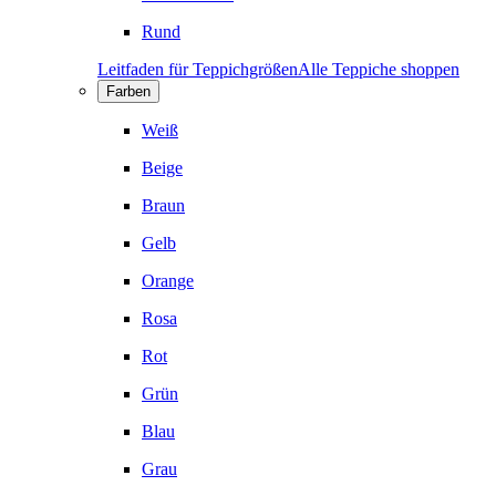
Rund
Leitfaden für Teppichgrößen
Alle Teppiche shoppen
Farben
Weiß
Beige
Braun
Gelb
Orange
Rosa
Rot
Grün
Blau
Grau