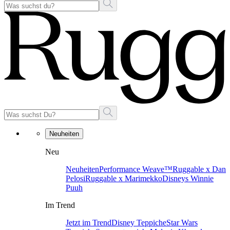
Neuheiten
Neu
Neuheiten
Performance Weave™
Ruggable x Dan
Pelosi
Ruggable x Marimekko
Disneys Winnie
Puuh
Im Trend
Jetzt im Trend
Disney Teppiche
Star Wars