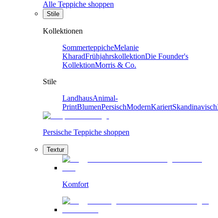
Alle Teppiche shoppen
Stile
Kollektionen
Sommerteppiche
Melanie
Kharad
Frühjahrskollektion
Die Founder's
Kollektion
Morris & Co.
Stile
Landhaus
Animal-
Print
Blumen
Persisch
Modern
Kariert
Skandinavisch
Persische Teppiche shoppen
Textur
Komfort