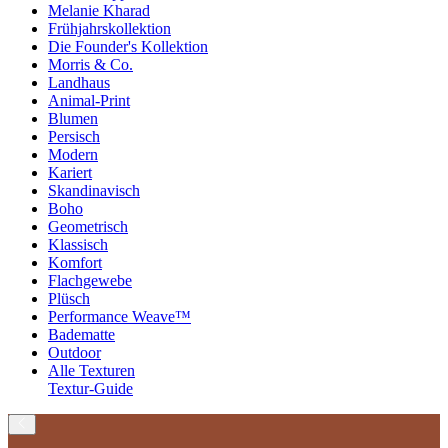
Melanie Kharad
Frühjahrskollektion
Die Founder's Kollektion
Morris & Co.
Landhaus
Animal-Print
Blumen
Persisch
Modern
Kariert
Skandinavisch
Boho
Geometrisch
Klassisch
Komfort
Flachgewebe
Plüsch
Performance Weave™
Badematte
Outdoor
Alle Texturen
Textur-Guide