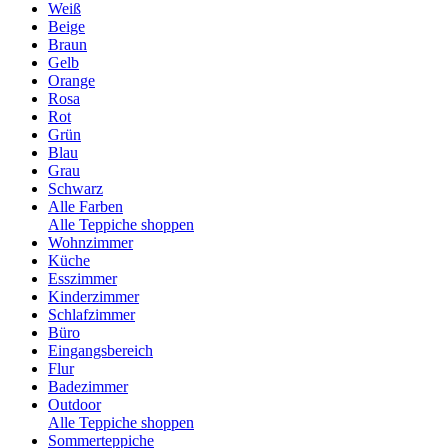
Weiß
Beige
Braun
Gelb
Orange
Rosa
Rot
Grün
Blau
Grau
Schwarz
Alle Farben
Alle Teppiche shoppen
Wohnzimmer
Küche
Esszimmer
Kinderzimmer
Schlafzimmer
Büro
Eingangsbereich
Flur
Badezimmer
Outdoor
Alle Teppiche shoppen
Sommerteppiche