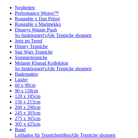
Neuheiten
Performance Weave™
Ruggable x Dan Pelosi
Ruggable x Marimekko
Disneys Winnie Puuh
So funktioniert's
Alle Teppiche shoppen
Jetzt im Trend
Disney Teppiche
Star Wars Teppiche
Sommerteppiche
Melanie Kharad Kollektion
So funktioniert's
Alle Teppiche shoppen
Badematten
Läufer
60 x 90cm
90 x 150cm
120 x 185cm
150 x 215cm
200 x 290cm
245 x 305cm
275 x 365cm
305 x 425cm
Rund
Leitfaden für Teppichgrößen
Alle Teppiche shoppen