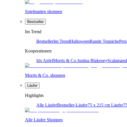
Spielmatten shoppen
Bestseller
Im Trend
Bestseller
Im Trend
Halloween
Runde Teppiche
Pers
Kooperationen
Iris Apfel
Morris & Co.
Justina Blakeney
Scalamand
Morris & Co. shoppen
Läufer
Highlights
Alle Läufer
Bestseller-Läufer
75 x 215 cm Läufer
75
Alle Läufer Shoppen