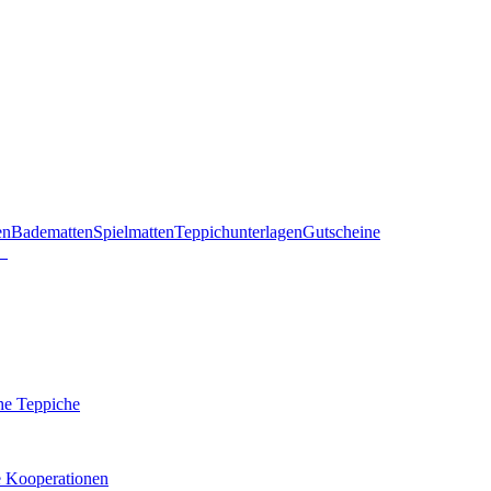
en
Badematten
Spielmatten
Teppichunterlagen
Gutscheine
he Teppiche
e Kooperationen