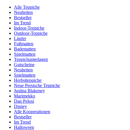
Alle Teppiche
Neuheiten
Bestseller
Im Trend
Indoor-Teppiche
Outdoor-Teppiche
Läufer
Fußmatten
Badematten
Spielmatten
Teppichunterlagen
Gutscheine
Neuheiten
Spielmatten
Herbstteppiche
Neue Persische Teppiche
Justina Blakeney
Marimekko
Dan Pelosi
Disney
Alle Kooperationen
Bestseller
Im Trend
Halloween