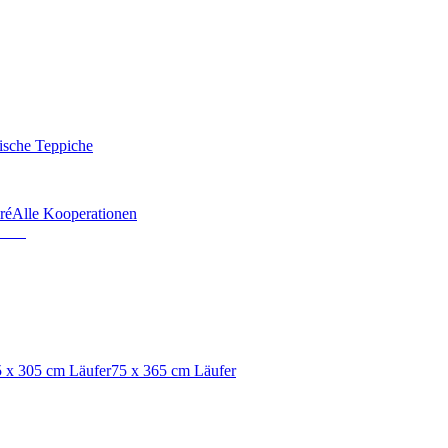
ische Teppiche
ré
Alle Kooperationen
 x 305 cm Läufer
75 x 365 cm Läufer