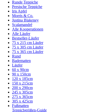
Runde Teppiche
Persische Teppiche
Iris Apfel
Morris & Co.
Justina Blakeney
Scalamandré
Alle Kooperationen
Alle Läufer
Bestseller-Läufer
75 x 215 cm Läufer
75 x 305 cm Läufer
75 x 365 cm Läufer
Rund
Badematten
Läufer
60 x 90cm
90 x 150cm
120 x 185cm
150 x 215cm
200 x 290cm
245 x 305cm
275 x 365cm
305 x 425cm
Fußmatten
Teppichgrößen-Guide