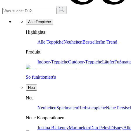
Alle Teppiche
Highlights
Alle Teppiche
Neuheiten
Bestseller
Im Trend
Produkt
Indoor-Teppiche
Outdoor-Teppiche
Läufer
Fußmatt
So funktioniert's
Neu
Neu
Neuheiten
Spielmatten
Herbstteppiche
Neue Persisc
Neue Kooperationen
Justina Blakeney
Marimekko
Dan Pelosi
Disney
All