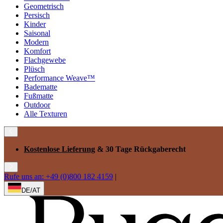
Geometrisch
Persisch
Kinder
Saisonal
Modern
Komfort
Flachgewebe
Plüsch
Performance Weave™
Badematte
Fußmatte
Outdoor
Alle Texturen
Kostenlose Lieferung
& 30 Tage Rückgaberecht
Rufe uns an: +49 (0)800 182 4159
|
DE/AT