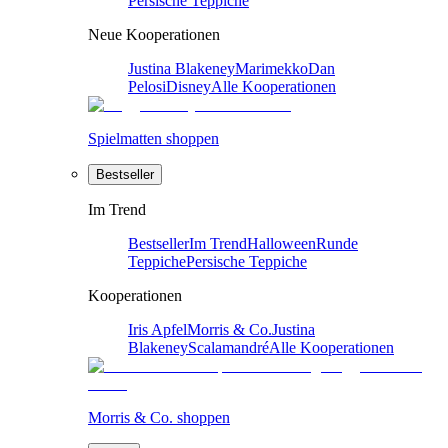
Persische Teppiche
Neue Kooperationen
Justina Blakeney
Marimekko
Dan
Pelosi
Disney
Alle Kooperationen
Spielmatten shoppen
Bestseller
Im Trend
Bestseller
Im Trend
Halloween
Runde
Teppiche
Persische Teppiche
Kooperationen
Iris Apfel
Morris & Co.
Justina
Blakeney
Scalamandré
Alle Kooperationen
Morris & Co. shoppen