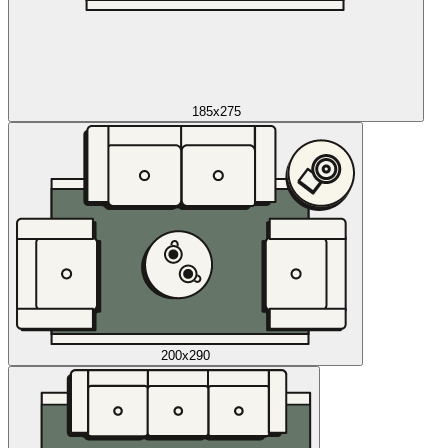
185x275
200x290