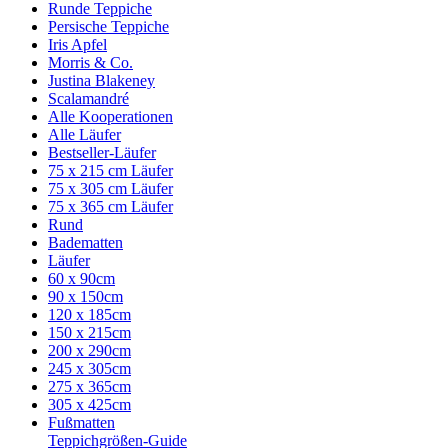
Runde Teppiche
Persische Teppiche
Iris Apfel
Morris & Co.
Justina Blakeney
Scalamandré
Alle Kooperationen
Alle Läufer
Bestseller-Läufer
75 x 215 cm Läufer
75 x 305 cm Läufer
75 x 365 cm Läufer
Rund
Badematten
Läufer
60 x 90cm
90 x 150cm
120 x 185cm
150 x 215cm
200 x 290cm
245 x 305cm
275 x 365cm
305 x 425cm
Fußmatten
Teppichgrößen-Guide