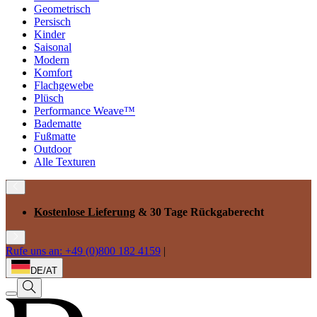
Geometrisch
Persisch
Kinder
Saisonal
Modern
Komfort
Flachgewebe
Plüsch
Performance Weave™
Badematte
Fußmatte
Outdoor
Alle Texturen
Kostenlose Lieferung
& 30 Tage Rückgaberecht
Rufe uns an: +49 (0)800 182 4159
|
DE/AT