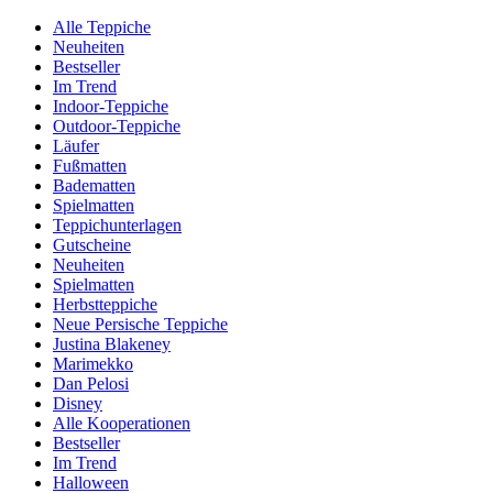
Alle Teppiche
Neuheiten
Bestseller
Im Trend
Indoor-Teppiche
Outdoor-Teppiche
Läufer
Fußmatten
Badematten
Spielmatten
Teppichunterlagen
Gutscheine
Neuheiten
Spielmatten
Herbstteppiche
Neue Persische Teppiche
Justina Blakeney
Marimekko
Dan Pelosi
Disney
Alle Kooperationen
Bestseller
Im Trend
Halloween