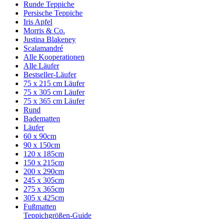
Runde Teppiche
Persische Teppiche
Iris Apfel
Morris & Co.
Justina Blakeney
Scalamandré
Alle Kooperationen
Alle Läufer
Bestseller-Läufer
75 x 215 cm Läufer
75 x 305 cm Läufer
75 x 365 cm Läufer
Rund
Badematten
Läufer
60 x 90cm
90 x 150cm
120 x 185cm
150 x 215cm
200 x 290cm
245 x 305cm
275 x 365cm
305 x 425cm
Fußmatten
Teppichgrößen-Guide