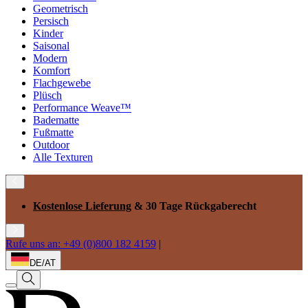
Geometrisch
Persisch
Kinder
Saisonal
Modern
Komfort
Flachgewebe
Plüsch
Performance Weave™
Badematte
Fußmatte
Outdoor
Alle Texturen
Kostenlose Lieferung
& 30 Tage Rückgaberecht
Rufe uns an: +49 (0)800 182 4159
|
DE/AT