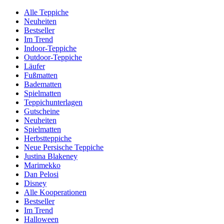
Alle Teppiche
Neuheiten
Bestseller
Im Trend
Indoor-Teppiche
Outdoor-Teppiche
Läufer
Fußmatten
Badematten
Spielmatten
Teppichunterlagen
Gutscheine
Neuheiten
Spielmatten
Herbstteppiche
Neue Persische Teppiche
Justina Blakeney
Marimekko
Dan Pelosi
Disney
Alle Kooperationen
Bestseller
Im Trend
Halloween