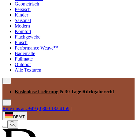
Geometrisch
Persisch
Kinder
Saisonal
Modern
Komfort
Flachgewebe
Plüsch
Performance Weave™
Badematte
Fußmatte
Outdoor
Alle Texturen
Kostenlose Lieferung
& 30 Tage Rückgaberecht
Rufe uns an: +49 (0)800 182 4159
|
DE/AT