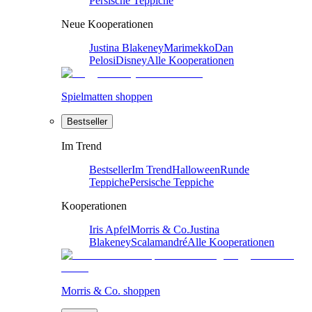
Persische Teppiche
Neue Kooperationen
Justina Blakeney
Marimekko
Dan
Pelosi
Disney
Alle Kooperationen
Spielmatten shoppen
Bestseller
Im Trend
Bestseller
Im Trend
Halloween
Runde
Teppiche
Persische Teppiche
Kooperationen
Iris Apfel
Morris & Co.
Justina
Blakeney
Scalamandré
Alle Kooperationen
Morris & Co. shoppen