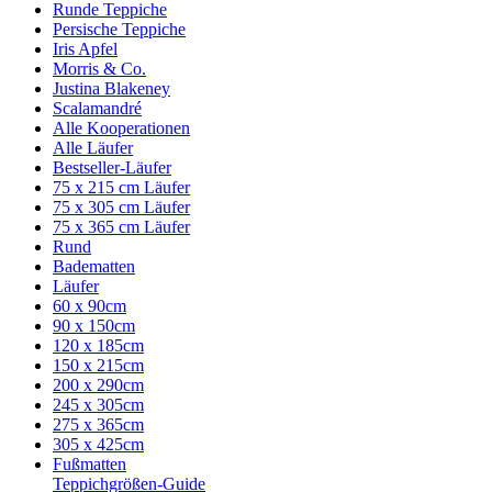
Runde Teppiche
Persische Teppiche
Iris Apfel
Morris & Co.
Justina Blakeney
Scalamandré
Alle Kooperationen
Alle Läufer
Bestseller-Läufer
75 x 215 cm Läufer
75 x 305 cm Läufer
75 x 365 cm Läufer
Rund
Badematten
Läufer
60 x 90cm
90 x 150cm
120 x 185cm
150 x 215cm
200 x 290cm
245 x 305cm
275 x 365cm
305 x 425cm
Fußmatten
Teppichgrößen-Guide