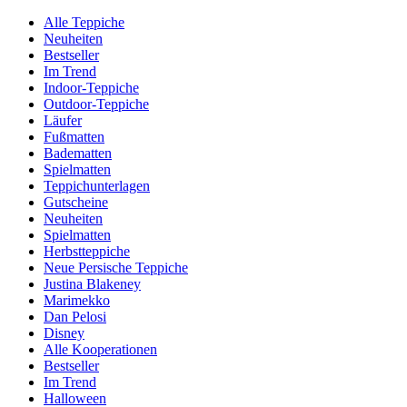
Alle Teppiche
Neuheiten
Bestseller
Im Trend
Indoor-Teppiche
Outdoor-Teppiche
Läufer
Fußmatten
Badematten
Spielmatten
Teppichunterlagen
Gutscheine
Neuheiten
Spielmatten
Herbstteppiche
Neue Persische Teppiche
Justina Blakeney
Marimekko
Dan Pelosi
Disney
Alle Kooperationen
Bestseller
Im Trend
Halloween