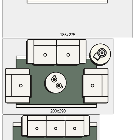
185x275
200x290