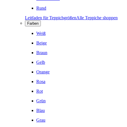
Rund
Leitfaden für Teppichgrößen
Alle Teppiche shoppen
Farben
Weiß
Beige
Braun
Gelb
Orange
Rosa
Rot
Grün
Blau
Grau