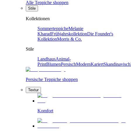
Alle Teppiche shoppen
Stile
Kollektionen
Sommerteppiche
Melanie
Kharad
Frühjahrskollektion
Die Founder's
Kollektion
Morris & Co.
Stile
Landhaus
Animal-
Print
Blumen
Persisch
Modern
Kariert
Skandinavisch
Persische Teppiche shoppen
Textur
Komfort