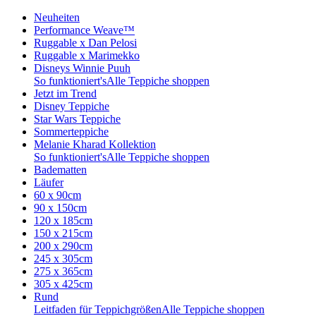
Neuheiten
Performance Weave™
Ruggable x Dan Pelosi
Ruggable x Marimekko
Disneys Winnie Puuh
So funktioniert's
Alle Teppiche shoppen
Jetzt im Trend
Disney Teppiche
Star Wars Teppiche
Sommerteppiche
Melanie Kharad Kollektion
So funktioniert's
Alle Teppiche shoppen
Badematten
Läufer
60 x 90cm
90 x 150cm
120 x 185cm
150 x 215cm
200 x 290cm
245 x 305cm
275 x 365cm
305 x 425cm
Rund
Leitfaden für Teppichgrößen
Alle Teppiche shoppen