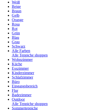
Weiß
Beige
Braun
Gelb
Orange
Rosa
Rot
Grün
Blau
Grau
Schwarz
Alle Farben
Alle Teppiche shoppen
Wohnzimmer
Küche
Esszimmer
Kinderzimmer
Schlafzimmer
Büro
Eingangsbereich
Flur
Badezimmer
Outdoor
Alle Teppiche shoppen
Sommerteppiche