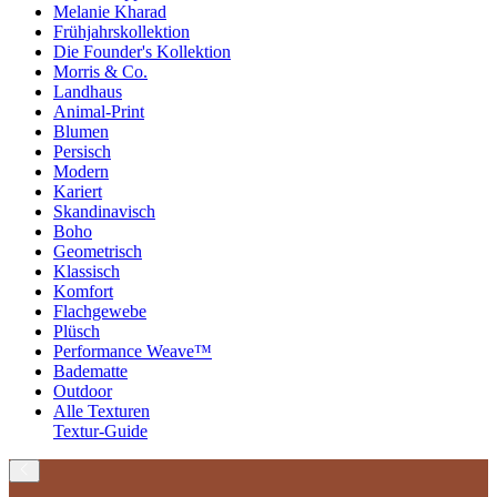
Melanie Kharad
Frühjahrskollektion
Die Founder's Kollektion
Morris & Co.
Landhaus
Animal-Print
Blumen
Persisch
Modern
Kariert
Skandinavisch
Boho
Geometrisch
Klassisch
Komfort
Flachgewebe
Plüsch
Performance Weave™
Badematte
Outdoor
Alle Texturen
Textur-Guide