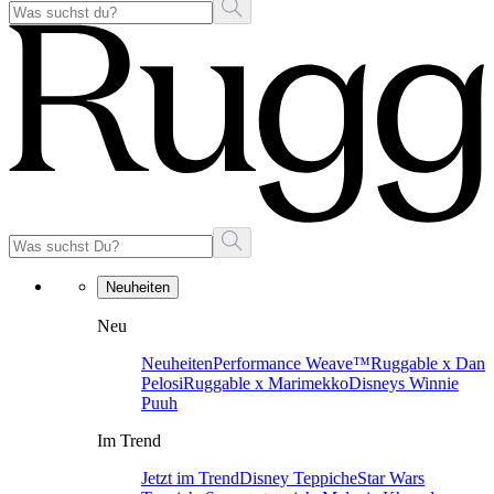
Neuheiten
Neu
Neuheiten
Performance Weave™
Ruggable x Dan
Pelosi
Ruggable x Marimekko
Disneys Winnie
Puuh
Im Trend
Jetzt im Trend
Disney Teppiche
Star Wars