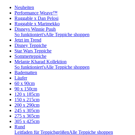
Neuheiten
Performance Weave™
Ruggable x Dan Pelosi
Ruggable x Marimekko
Disneys Winnie Puuh
So funktioniert's
Alle Teppiche shoppen
Jetzt im Trend
Disney Teppiche
Star Wars Teppiche
Sommerteppiche
Melanie Kharad Kollektion
So funktioniert's
Alle Teppiche shoppen
Badematten
Läufer
60 x 90cm
90 x 150cm
120 x 185cm
150 x 215cm
200 x 290cm
245 x 305cm
275 x 365cm
305 x 425cm
Rund
Leitfaden für Teppichgrößen
Alle Teppiche shoppen