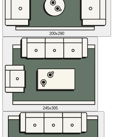
200x290
245x305