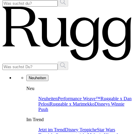
Neuheiten
Neu
Neuheiten
Performance Weave™
Ruggable x Dan
Pelosi
Ruggable x Marimekko
Disneys Winnie
Puuh
Im Trend
Jetzt im Trend
Disney Teppiche
Star Wars