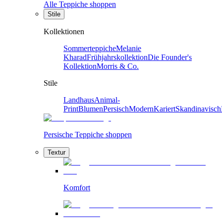
Alle Teppiche shoppen
Stile
Kollektionen
Sommerteppiche
Melanie
Kharad
Frühjahrskollektion
Die Founder's
Kollektion
Morris & Co.
Stile
Landhaus
Animal-
Print
Blumen
Persisch
Modern
Kariert
Skandinavisch
Persische Teppiche shoppen
Textur
Komfort