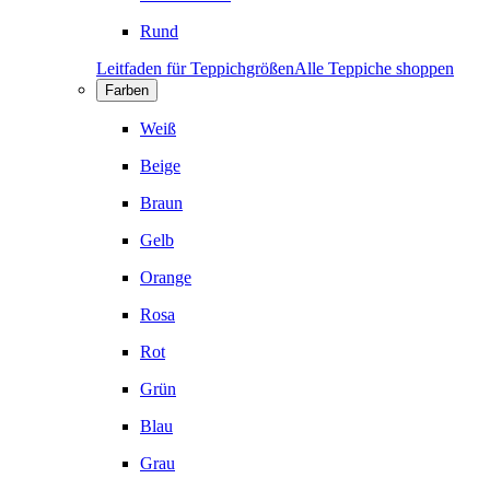
Rund
Leitfaden für Teppichgrößen
Alle Teppiche shoppen
Farben
Weiß
Beige
Braun
Gelb
Orange
Rosa
Rot
Grün
Blau
Grau