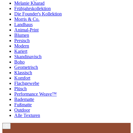
Melanie Kharad
Frühjahrskollektion
Die Founder's Kollektion
Morris & Co.
Landhaus
Animal-Print
Blumen
Persisch
Modern
Kariert
Skandinavisch
Boho
Geometrisch
Klassisch
Komfort
Flachgewebe
Plüsch
Performance Weave™
Badematte
Fußmatte
Outdoor
Alle Texturen