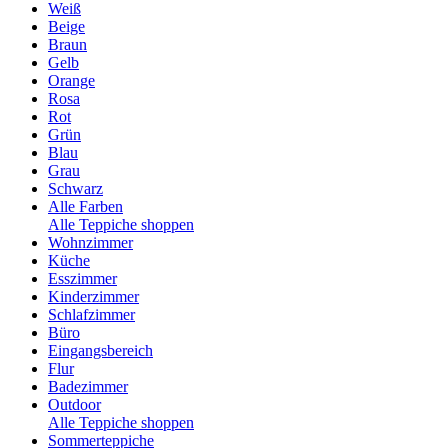
Weiß
Beige
Braun
Gelb
Orange
Rosa
Rot
Grün
Blau
Grau
Schwarz
Alle Farben
Alle Teppiche shoppen
Wohnzimmer
Küche
Esszimmer
Kinderzimmer
Schlafzimmer
Büro
Eingangsbereich
Flur
Badezimmer
Outdoor
Alle Teppiche shoppen
Sommerteppiche