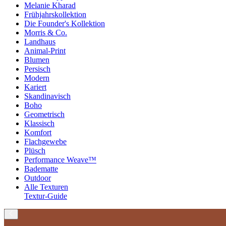
Melanie Kharad
Frühjahrskollektion
Die Founder's Kollektion
Morris & Co.
Landhaus
Animal-Print
Blumen
Persisch
Modern
Kariert
Skandinavisch
Boho
Geometrisch
Klassisch
Komfort
Flachgewebe
Plüsch
Performance Weave™
Badematte
Outdoor
Alle Texturen
Textur-Guide