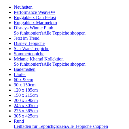
Neuheiten
Performance Weave™
Ruggable x Dan Pelosi
Ruggable x Marimekko
Disneys Winnie Puuh
So funktioniert's
Alle Teppiche shoppen
Jetzt im Trend
Disney Teppiche
Star Wars Teppiche
Sommerteppiche
Melanie Kharad Kollektion
So funktioniert's
Alle Teppiche shoppen
Badematten
Läufer
60 x 90cm
90 x 150cm
120 x 185cm
150 x 215cm
200 x 290cm
245 x 305cm
275 x 365cm
305 x 425cm
Rund
Leitfaden für Teppichgrößen
Alle Teppiche shoppen