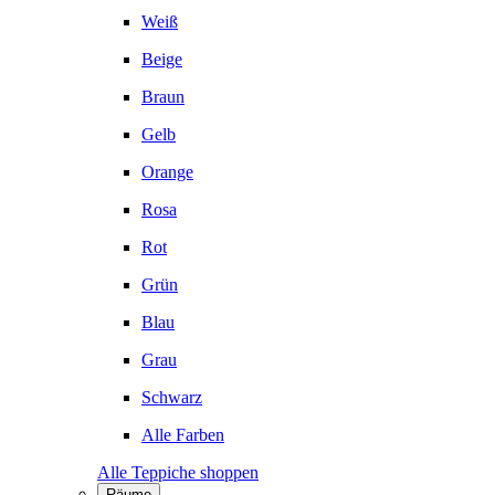
Weiß
Beige
Braun
Gelb
Orange
Rosa
Rot
Grün
Blau
Grau
Schwarz
Alle Farben
Alle Teppiche shoppen
Räume