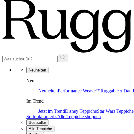
Neuheiten
Neu
Neuheiten
Performance Weave™
Ruggable x Dan P
Im Trend
Jetzt im Trend
Disney Teppiche
Star Wars Teppiche
So funktioniert's
Alle Teppiche shoppen
Bestseller
Alle Teppiche