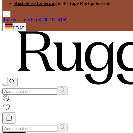
Kostenlose Lieferung
& 30 Tage Rückgaberecht
Rufe uns an: +49 (0)800 182 4159
|
DE/AT