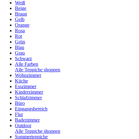
Weiß
Beige
Braun
Gelb
Orange
Rosa
Rot
Grün
Blau
Grau
Schwarz
Alle Farben
Alle Teppiche shoppen
Wohnzimmer
Küche
Esszimmer
Kinderzimmer
Schlafzimmer
Büro
Eingangsbereich
Flur
Badezimmer
Outdoor
Alle Teppiche shoppen
Sommerteppiche