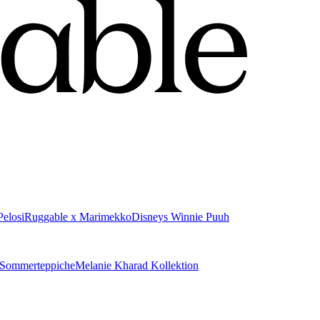
elosi
Ruggable x Marimekko
Disneys Winnie Puuh
Sommerteppiche
Melanie Kharad Kollektion