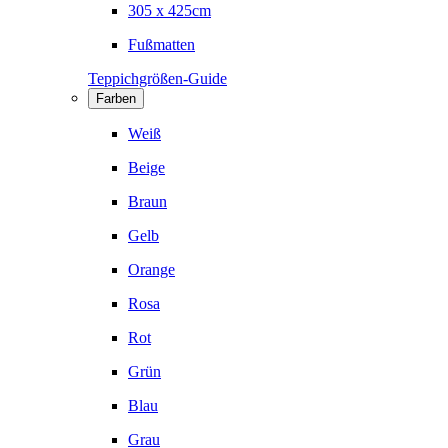
305 x 425cm
Fußmatten
Teppichgrößen-Guide
Farben
Weiß
Beige
Braun
Gelb
Orange
Rosa
Rot
Grün
Blau
Grau