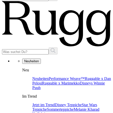
Neuheiten
Neu
Neuheiten
Performance Weave™
Ruggable x Dan
Pelosi
Ruggable x Marimekko
Disneys Winnie
Puuh
Im Trend
Jetzt im Trend
Disney Teppiche
Star Wars
Teppiche
Sommerteppiche
Melanie Kharad