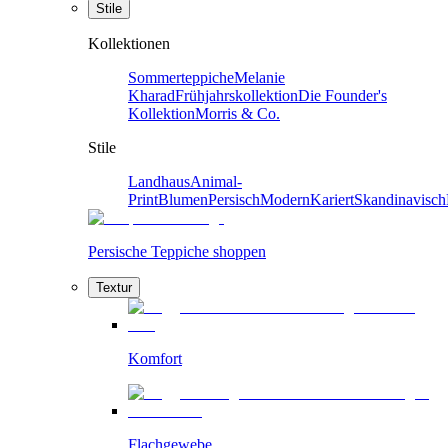
Stile
Kollektionen
Sommerteppiche
Melanie
Kharad
Frühjahrskollektion
Die Founder's
Kollektion
Morris & Co.
Stile
Landhaus
Animal-
Print
Blumen
Persisch
Modern
Kariert
Skandinavisch
Persische Teppiche shoppen
Textur
Komfort
Flachgewebe