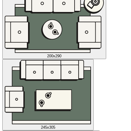
200x290
245x305