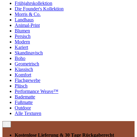
Frühjahrskollektion
Die Founder's Kollektion
Morris & Co.
Landhaus
Animal-Print
Blumen
Persisch
Modern
Kariert
Skandinavisch
Boho
Geometrisch
Klassisch
Komfort
Flachgewebe
Plüsch
Performance Weave™
Badematte
Fußmatte
Outdoor
Alle Texturen
Kostenlose Lieferung
& 30 Tage Rückgaberecht