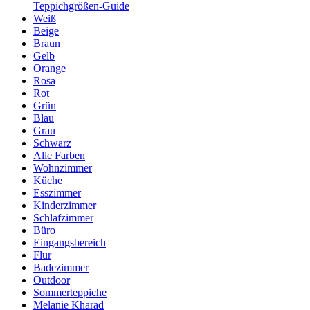
Teppichgrößen-Guide
Weiß
Beige
Braun
Gelb
Orange
Rosa
Rot
Grün
Blau
Grau
Schwarz
Alle Farben
Wohnzimmer
Küche
Esszimmer
Kinderzimmer
Schlafzimmer
Büro
Eingangsbereich
Flur
Badezimmer
Outdoor
Sommerteppiche
Melanie Kharad