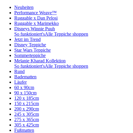
Neuheiten
Performance Weave™
Ruggable x Dan Pelosi
Ruggable x Marimekko
Disneys Winnie Puuh
So funktioniert's
Alle Teppiche shoppen
Jetzt im Trend
Disney Teppiche
Star Wars Teppiche
Sommerteppiche
Melanie Kharad Kollektion
So funktioniert's
Alle Teppiche shoppen
Rund
Badematten
Läufer
60 x 90cm
90 x 150cm
120 x 185cm
150 x 215cm
200 x 290cm
245 x 305cm
275 x 365cm
305 x 425cm
Fußmatten