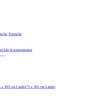
ische Teppiche
ré
Alle Kooperationen
 x 305 cm Läufer
75 x 365 cm Läufer