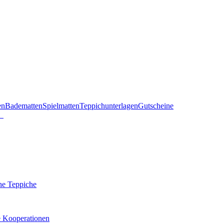
en
Badematten
Spielmatten
Teppichunterlagen
Gutscheine
he Teppiche
e Kooperationen