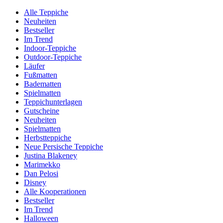
Alle Teppiche
Neuheiten
Bestseller
Im Trend
Indoor-Teppiche
Outdoor-Teppiche
Läufer
Fußmatten
Badematten
Spielmatten
Teppichunterlagen
Gutscheine
Neuheiten
Spielmatten
Herbstteppiche
Neue Persische Teppiche
Justina Blakeney
Marimekko
Dan Pelosi
Disney
Alle Kooperationen
Bestseller
Im Trend
Halloween