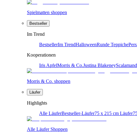
Spielmatten shoppen
Bestseller
Im Trend
Bestseller
Im Trend
Halloween
Runde Teppiche
Pers
Kooperationen
Iris Apfel
Morris & Co.
Justina Blakeney
Scalamand
Morris & Co. shoppen
Läufer
Highlights
Alle Läufer
Bestseller-Läufer
75 x 215 cm Läufer
75
Alle Läufer Shoppen