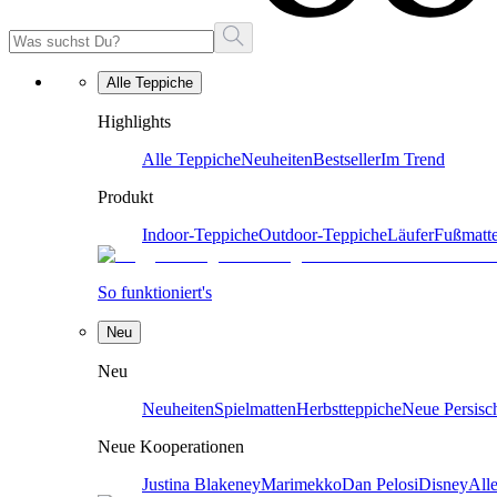
Alle Teppiche
Highlights
Alle Teppiche
Neuheiten
Bestseller
Im Trend
Produkt
Indoor-Teppiche
Outdoor-Teppiche
Läufer
Fußmatt
So funktioniert's
Neu
Neu
Neuheiten
Spielmatten
Herbstteppiche
Neue Persisc
Neue Kooperationen
Justina Blakeney
Marimekko
Dan Pelosi
Disney
All