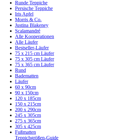
Runde Teppiche
Persische Teppiche
Iris Apfel
Morris & Co.
Justina Blakeney
Scalamandré
Alle Kooperationen
Alle Läufer
Bestseller-Läufer
75 x 215 cm Läufer
75 x 305 cm Läufer
75 x 365 cm Läufer
Rund
Badematten
Läufer
60 x 90cm
90 x 150cm
120 x 185cm
150 x 215cm
200 x 290cm
245 x 305cm
275 x 365cm
305 x 425cm
Fußmatten
Teppichgrößen-Guide