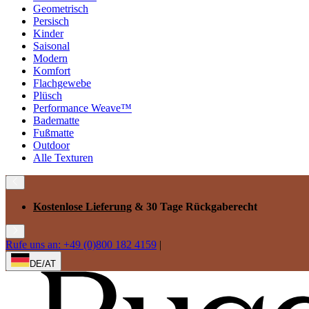
Geometrisch
Persisch
Kinder
Saisonal
Modern
Komfort
Flachgewebe
Plüsch
Performance Weave™
Badematte
Fußmatte
Outdoor
Alle Texturen
Kostenlose Lieferung
& 30 Tage Rückgaberecht
Rufe uns an: +49 (0)800 182 4159
|
DE/AT