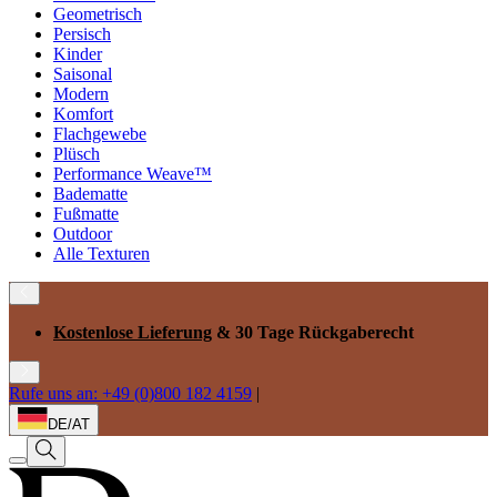
Geometrisch
Persisch
Kinder
Saisonal
Modern
Komfort
Flachgewebe
Plüsch
Performance Weave™
Badematte
Fußmatte
Outdoor
Alle Texturen
Kostenlose Lieferung
& 30 Tage Rückgaberecht
Rufe uns an: +49 (0)800 182 4159
|
DE/AT