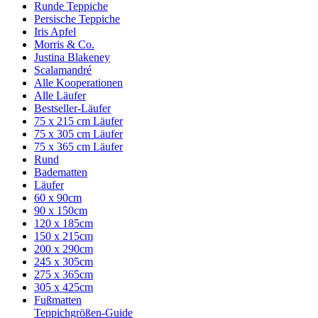
Runde Teppiche
Persische Teppiche
Iris Apfel
Morris & Co.
Justina Blakeney
Scalamandré
Alle Kooperationen
Alle Läufer
Bestseller-Läufer
75 x 215 cm Läufer
75 x 305 cm Läufer
75 x 365 cm Läufer
Rund
Badematten
Läufer
60 x 90cm
90 x 150cm
120 x 185cm
150 x 215cm
200 x 290cm
245 x 305cm
275 x 365cm
305 x 425cm
Fußmatten
Teppichgrößen-Guide