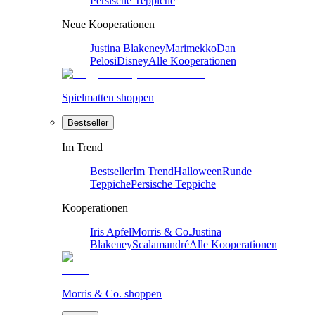
Persische Teppiche
Neue Kooperationen
Justina Blakeney
Marimekko
Dan
Pelosi
Disney
Alle Kooperationen
Spielmatten shoppen
Bestseller
Im Trend
Bestseller
Im Trend
Halloween
Runde
Teppiche
Persische Teppiche
Kooperationen
Iris Apfel
Morris & Co.
Justina
Blakeney
Scalamandré
Alle Kooperationen
Morris & Co. shoppen