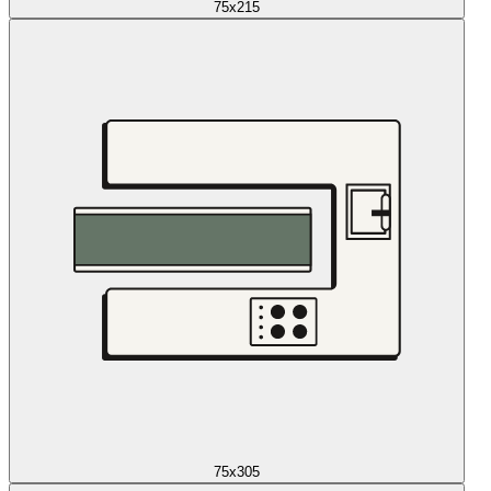
75x215
75x305