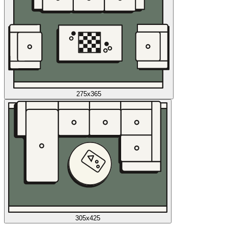
275x365
305x425