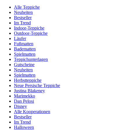
Alle Teppiche
Neuheiten
Bestseller
Im Trend
Indoor-Teppiche
Outdoor-Teppiche
Läufer
Fußmatten
Badematten
Spielmatten
Teppichunterlagen
Gutscheine
Neuheiten
Spielmatten
Herbstteppiche
Neue Persische Teppiche
Justina Blakeney
Marimekko
Dan Pelosi
Disney
Alle Kooperationen
Bestseller
Im Trend
Halloween