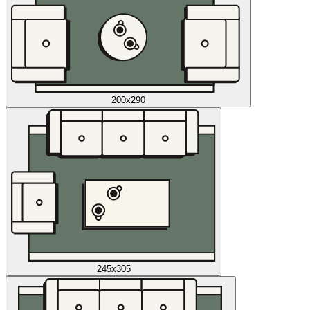
200x290
245x305