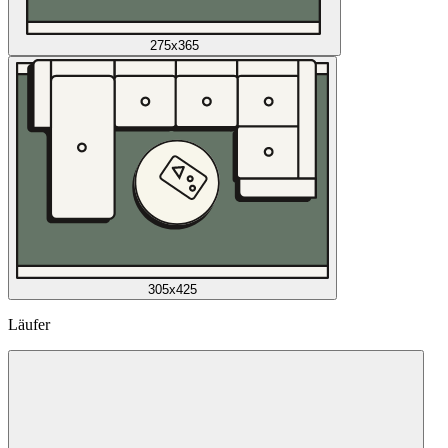
275x365
305x425
Läufer