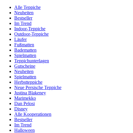
Alle Teppiche
Neuheiten
Bestseller
Im Trend
Indoor-Teppiche
Outdoor-Teppiche
Läufer
Fußmatten
Badematten
Spielmatten
Teppichunterlagen
Gutscheine
Neuheiten
Spielmatten
Herbstteppiche
Neue Persische Teppiche
Justina Blakeney
Marimekko
Dan Pelosi
Disney
Alle Kooperationen
Bestseller
Im Trend
Halloween