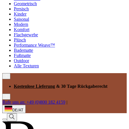
Geometrisch
Persisch
Kinder
Saisonal
Modern
Komfort
Flachgewebe
Plüsch
Performance Weave™
Badematte
Fußmatte
Outdoor
Alle Texturen
Kostenlose Lieferung
& 30 Tage Rückgaberecht
Rufe uns an: +49 (0)800 182 4159
|
DE/AT