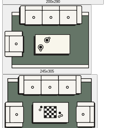
200x290
245x305