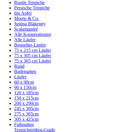
Runde Teppiche
Persische Teppiche
Iris Apfel
Morris & Co.
Justina Blakeney
Scalamandré
Alle Kooperationen
Alle Läufer
Bestseller-Läufer
75 x 215 cm Läufer
75 x 305 cm Läufer
75 x 365 cm Läufer
Rund
Badematten
Läufer
60 x 90cm
90 x 150cm
120 x 185cm
150 x 215cm
200 x 290cm
245 x 305cm
275 x 365cm
305 x 425cm
Fußmatten
Teppichgrößen-Guide