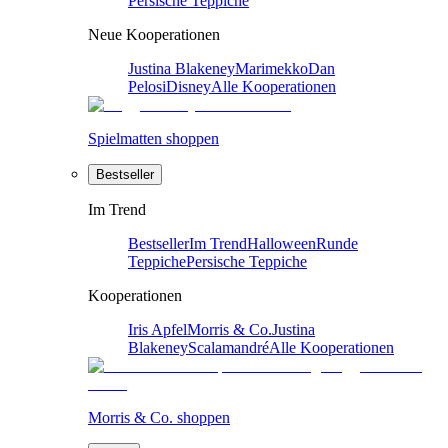
Persische Teppiche
Neue Kooperationen
Justina Blakeney
Marimekko
Dan
Pelosi
Disney
Alle Kooperationen
Spielmatten shoppen
Bestseller
Im Trend
Bestseller
Im Trend
Halloween
Runde
Teppiche
Persische Teppiche
Kooperationen
Iris Apfel
Morris & Co.
Justina
Blakeney
Scalamandré
Alle Kooperationen
Morris & Co. shoppen