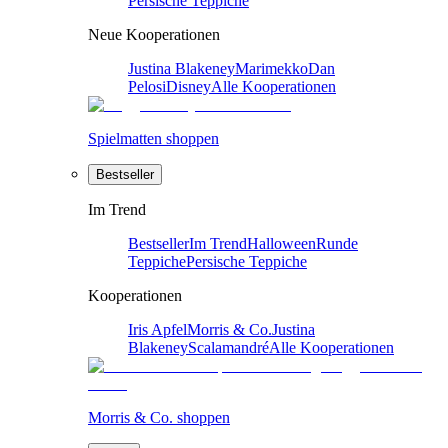
Persische Teppiche
Neue Kooperationen
Justina Blakeney
Marimekko
Dan
Pelosi
Disney
Alle Kooperationen
Spielmatten shoppen
Bestseller
Im Trend
Bestseller
Im Trend
Halloween
Runde
Teppiche
Persische Teppiche
Kooperationen
Iris Apfel
Morris & Co.
Justina
Blakeney
Scalamandré
Alle Kooperationen
Morris & Co. shoppen