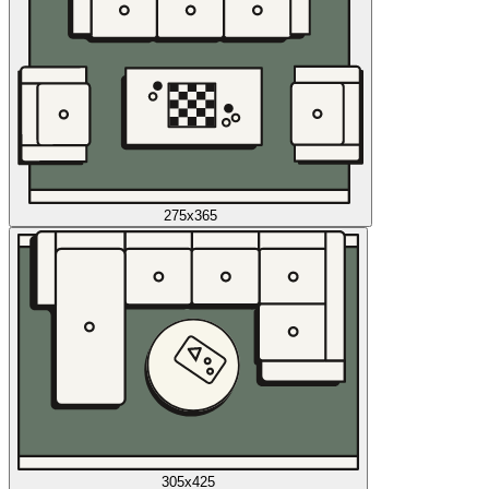
275x365
305x425