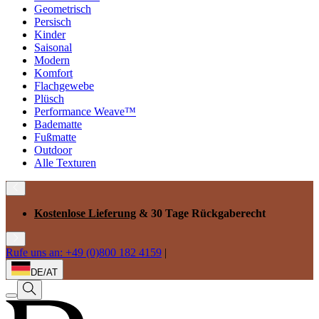
Geometrisch
Persisch
Kinder
Saisonal
Modern
Komfort
Flachgewebe
Plüsch
Performance Weave™
Badematte
Fußmatte
Outdoor
Alle Texturen
Kostenlose Lieferung
& 30 Tage Rückgaberecht
Rufe uns an: +49 (0)800 182 4159
|
DE/AT