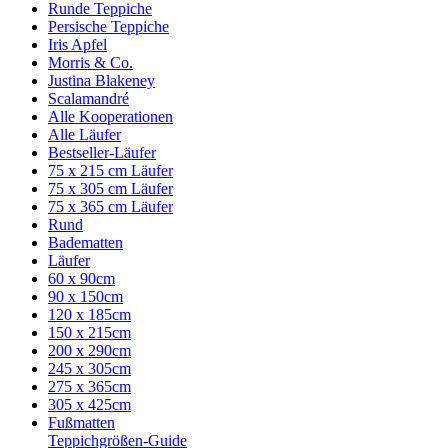
Runde Teppiche
Persische Teppiche
Iris Apfel
Morris & Co.
Justina Blakeney
Scalamandré
Alle Kooperationen
Alle Läufer
Bestseller-Läufer
75 x 215 cm Läufer
75 x 305 cm Läufer
75 x 365 cm Läufer
Rund
Badematten
Läufer
60 x 90cm
90 x 150cm
120 x 185cm
150 x 215cm
200 x 290cm
245 x 305cm
275 x 365cm
305 x 425cm
Fußmatten
Teppichgrößen-Guide