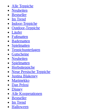
Alle Teppiche
Neuheiten
Bestseller
Im Trend
Indoor-Teppiche
Outdoor-Teppiche
Läufer
Fußmatten
Badematten
Spielmatten
Teppichunterlagen
Gutscheine
Neuheiten
Spielmatten
Herbstteppiche
Neue Persische Teppiche
Justina Blakeney
Marimekko
Dan Pelosi
Disney
Alle Kooperationen
Bestseller
Im Trend
Halloween