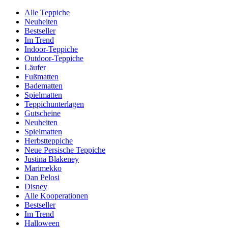
Alle Teppiche
Neuheiten
Bestseller
Im Trend
Indoor-Teppiche
Outdoor-Teppiche
Läufer
Fußmatten
Badematten
Spielmatten
Teppichunterlagen
Gutscheine
Neuheiten
Spielmatten
Herbstteppiche
Neue Persische Teppiche
Justina Blakeney
Marimekko
Dan Pelosi
Disney
Alle Kooperationen
Bestseller
Im Trend
Halloween