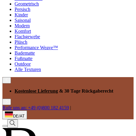
Geometrisch
Persisch
Kinder
Saisonal
Modern
Komfort
Flachgewebe
Plüsch
Performance Weave™
Badematte
Fußmatte
Outdoor
Alle Texturen
Kostenlose Lieferung
& 30 Tage Rückgaberecht
Rufe uns an: +49 (0)800 182 4159
|
DE/AT