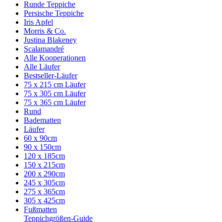
Runde Teppiche
Persische Teppiche
Iris Apfel
Morris & Co.
Justina Blakeney
Scalamandré
Alle Kooperationen
Alle Läufer
Bestseller-Läufer
75 x 215 cm Läufer
75 x 305 cm Läufer
75 x 365 cm Läufer
Rund
Badematten
Läufer
60 x 90cm
90 x 150cm
120 x 185cm
150 x 215cm
200 x 290cm
245 x 305cm
275 x 365cm
305 x 425cm
Fußmatten
Teppichgrößen-Guide