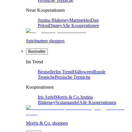
Persische Teppiche
Neue Kooperationen
Justina Blakeney
Marimekko
Dan
Pelosi
Disney
Alle Kooperationen
Spielmatten shoppen
Bestseller
Im Trend
Bestseller
Im Trend
Halloween
Runde
Teppiche
Persische Teppiche
Kooperationen
Iris Apfel
Morris & Co.
Justina
Blakeney
Scalamandré
Alle Kooperationen
Morris & Co. shoppen