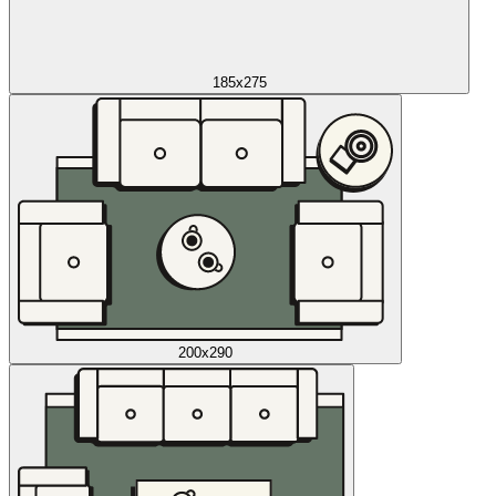
185x275
200x290