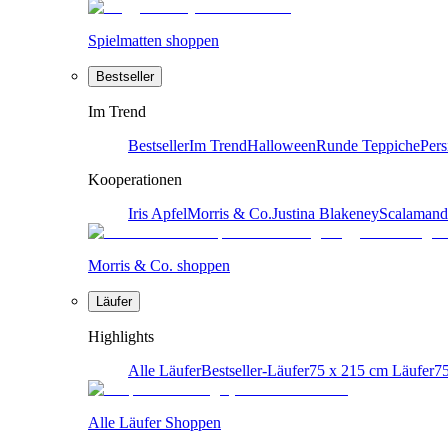
Spielmatten shoppen
Bestseller
Im Trend
Bestseller
Im Trend
Halloween
Runde Teppiche
Pers
Kooperationen
Iris Apfel
Morris & Co.
Justina Blakeney
Scalamand
Morris & Co. shoppen
Läufer
Highlights
Alle Läufer
Bestseller-Läufer
75 x 215 cm Läufer
75
Alle Läufer Shoppen