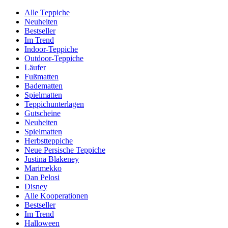
Alle Teppiche
Neuheiten
Bestseller
Im Trend
Indoor-Teppiche
Outdoor-Teppiche
Läufer
Fußmatten
Badematten
Spielmatten
Teppichunterlagen
Gutscheine
Neuheiten
Spielmatten
Herbstteppiche
Neue Persische Teppiche
Justina Blakeney
Marimekko
Dan Pelosi
Disney
Alle Kooperationen
Bestseller
Im Trend
Halloween