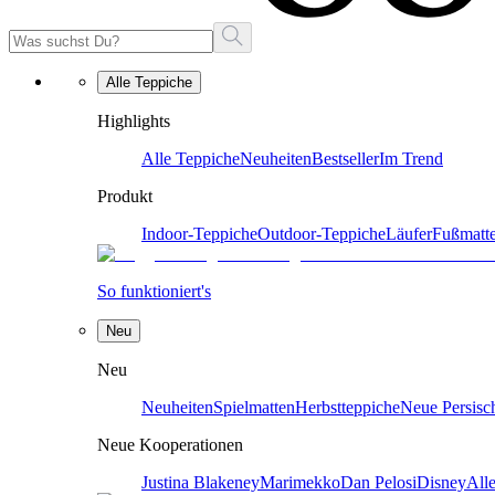
Alle Teppiche
Highlights
Alle Teppiche
Neuheiten
Bestseller
Im Trend
Produkt
Indoor-Teppiche
Outdoor-Teppiche
Läufer
Fußmatt
So funktioniert's
Neu
Neu
Neuheiten
Spielmatten
Herbstteppiche
Neue Persisc
Neue Kooperationen
Justina Blakeney
Marimekko
Dan Pelosi
Disney
All