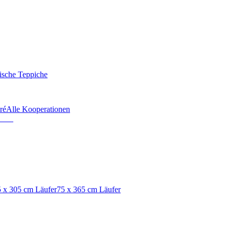
ische Teppiche
ré
Alle Kooperationen
 x 305 cm Läufer
75 x 365 cm Läufer