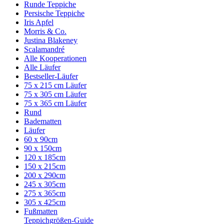
Runde Teppiche
Persische Teppiche
Iris Apfel
Morris & Co.
Justina Blakeney
Scalamandré
Alle Kooperationen
Alle Läufer
Bestseller-Läufer
75 x 215 cm Läufer
75 x 305 cm Läufer
75 x 365 cm Läufer
Rund
Badematten
Läufer
60 x 90cm
90 x 150cm
120 x 185cm
150 x 215cm
200 x 290cm
245 x 305cm
275 x 365cm
305 x 425cm
Fußmatten
Teppichgrößen-Guide