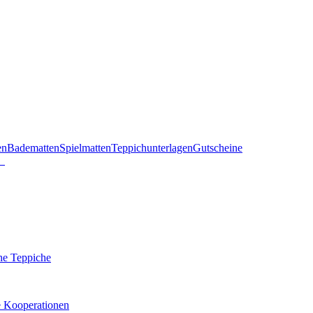
en
Badematten
Spielmatten
Teppichunterlagen
Gutscheine
he Teppiche
e Kooperationen