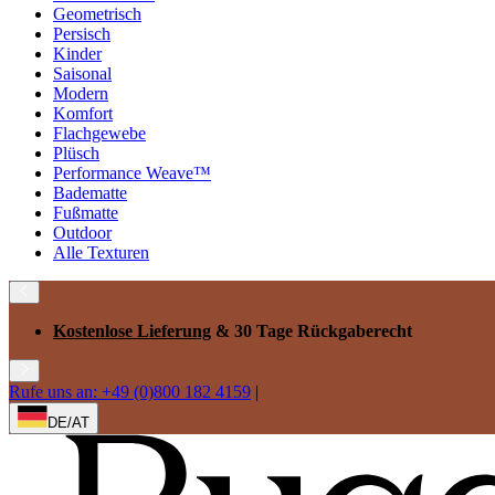
Geometrisch
Persisch
Kinder
Saisonal
Modern
Komfort
Flachgewebe
Plüsch
Performance Weave™
Badematte
Fußmatte
Outdoor
Alle Texturen
Kostenlose Lieferung
& 30 Tage Rückgaberecht
Rufe uns an: +49 (0)800 182 4159
|
DE/AT