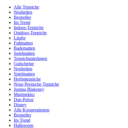
Alle Teppiche
Neuheiten
Bestseller
Im Trend
Indoor-Teppiche
Outdoor-Teppiche
Läufer
Fußmatten
Badematten
Spielmatten
Teppichunterlagen
Gutscheine
Neuheiten
Spielmatten
Herbstteppiche
Neue Persische Teppiche
Justina Blakeney
Marimekko
Dan Pelosi
Disney
Alle Kooperationen
Bestseller
Im Trend
Halloween