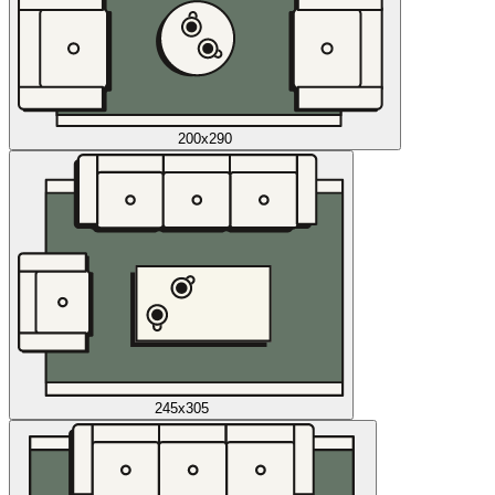
200x290
245x305