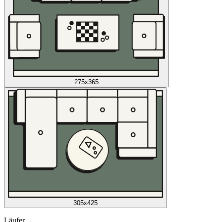
275x365
305x425
Läufer