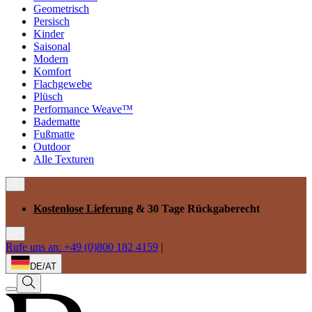
Geometrisch
Persisch
Kinder
Saisonal
Modern
Komfort
Flachgewebe
Plüsch
Performance Weave™
Badematte
Fußmatte
Outdoor
Alle Texturen
Kostenlose Lieferung
& 30 Tage Rückgaberecht
Rufe uns an: +49 (0)800 182 4159
|
DE/AT