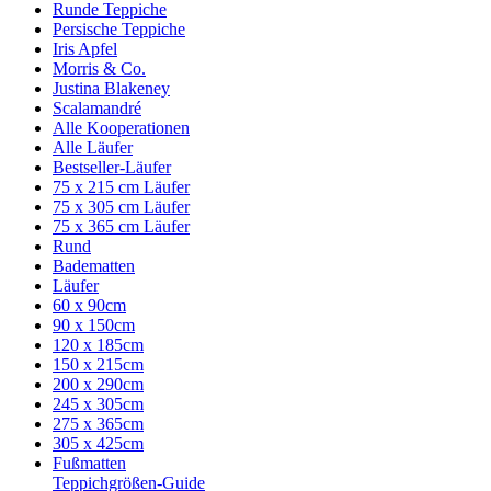
Runde Teppiche
Persische Teppiche
Iris Apfel
Morris & Co.
Justina Blakeney
Scalamandré
Alle Kooperationen
Alle Läufer
Bestseller-Läufer
75 x 215 cm Läufer
75 x 305 cm Läufer
75 x 365 cm Läufer
Rund
Badematten
Läufer
60 x 90cm
90 x 150cm
120 x 185cm
150 x 215cm
200 x 290cm
245 x 305cm
275 x 365cm
305 x 425cm
Fußmatten
Teppichgrößen-Guide