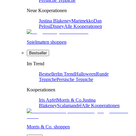
Persische Teppiche
Neue Kooperationen
Justina Blakeney
Marimekko
Dan
Pelosi
Disney
Alle Kooperationen
Spielmatten shoppen
Bestseller
Im Trend
Bestseller
Im Trend
Halloween
Runde
Teppiche
Persische Teppiche
Kooperationen
Iris Apfel
Morris & Co.
Justina
Blakeney
Scalamandré
Alle Kooperationen
Morris & Co. shoppen