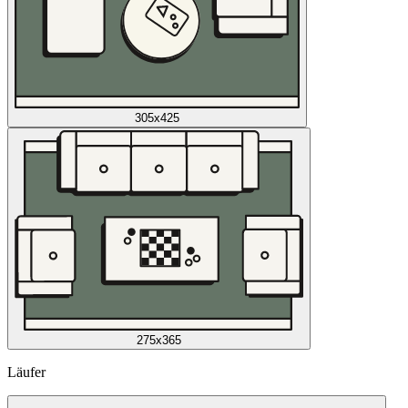
305x425
275x365
Läufer