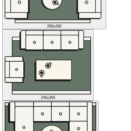
200x290
245x305