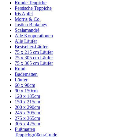
Runde Teppiche
Persische Teppiche
Iris Apfel
Morris & Co.
Justina Blakeney
Scalamandré
Alle Kooperationen
Alle Läufer
Bestseller-Läufer
75 x 215 cm Läufer
75 x 305 cm Läufer
75 x 365 cm Läufer
Rund
Badematten
Läufer
60 x 90cm
90 x 150cm
120 x 185cm
150 x 215cm
200 x 290cm
245 x 305cm
275 x 365cm
305 x 425cm
Fußmatten
Teppichgrößen-Guide