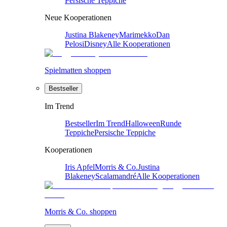
Persische Teppiche
Neue Kooperationen
Justina Blakeney
Marimekko
Dan
Pelosi
Disney
Alle Kooperationen
Spielmatten shoppen
Bestseller
Im Trend
Bestseller
Im Trend
Halloween
Runde
Teppiche
Persische Teppiche
Kooperationen
Iris Apfel
Morris & Co.
Justina
Blakeney
Scalamandré
Alle Kooperationen
Morris & Co. shoppen