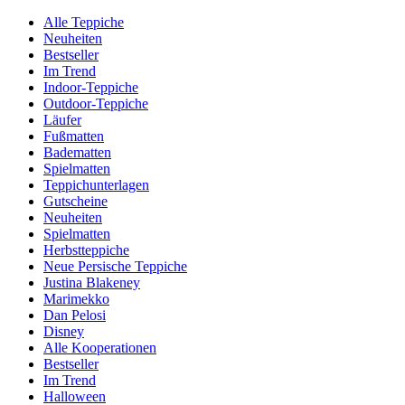
Alle Teppiche
Neuheiten
Bestseller
Im Trend
Indoor-Teppiche
Outdoor-Teppiche
Läufer
Fußmatten
Badematten
Spielmatten
Teppichunterlagen
Gutscheine
Neuheiten
Spielmatten
Herbstteppiche
Neue Persische Teppiche
Justina Blakeney
Marimekko
Dan Pelosi
Disney
Alle Kooperationen
Bestseller
Im Trend
Halloween