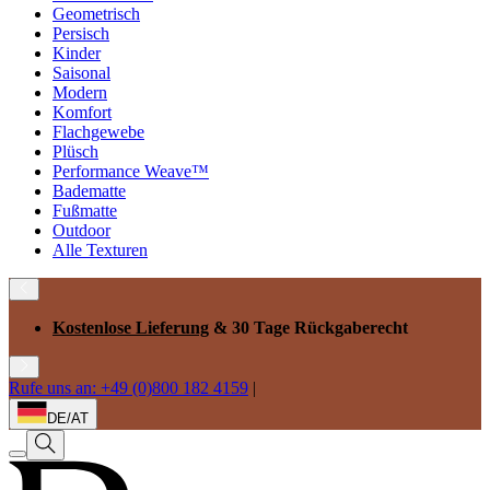
Geometrisch
Persisch
Kinder
Saisonal
Modern
Komfort
Flachgewebe
Plüsch
Performance Weave™
Badematte
Fußmatte
Outdoor
Alle Texturen
Kostenlose Lieferung
& 30 Tage Rückgaberecht
Rufe uns an: +49 (0)800 182 4159
|
DE/AT