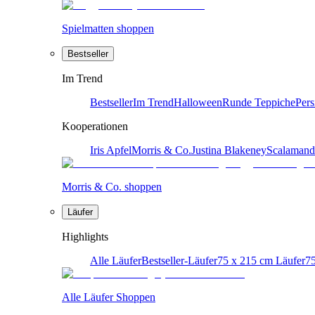
Spielmatten shoppen
Bestseller
Im Trend
Bestseller
Im Trend
Halloween
Runde Teppiche
Pers
Kooperationen
Iris Apfel
Morris & Co.
Justina Blakeney
Scalamand
Morris & Co. shoppen
Läufer
Highlights
Alle Läufer
Bestseller-Läufer
75 x 215 cm Läufer
75
Alle Läufer Shoppen