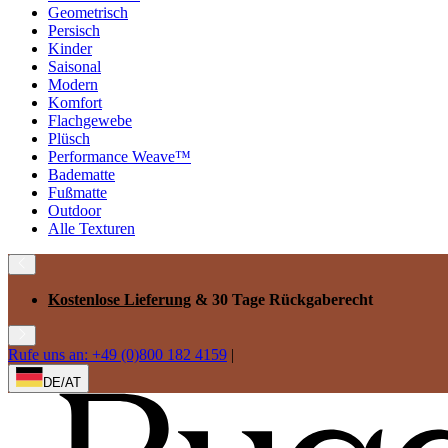
Geometrisch
Persisch
Kinder
Saisonal
Modern
Komfort
Flachgewebe
Plüsch
Performance Weave™
Badematte
Fußmatte
Outdoor
Alle Texturen
Kostenlose Lieferung
& 30 Tage Rückgaberecht
Rufe uns an: +49 (0)800 182 4159
|
DE/AT