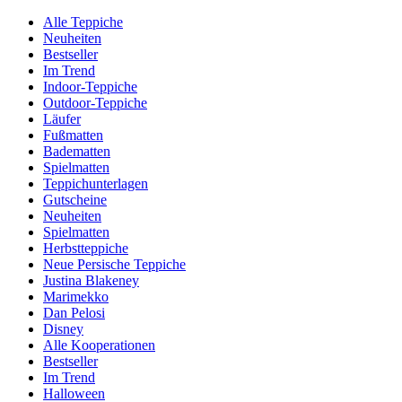
Alle Teppiche
Neuheiten
Bestseller
Im Trend
Indoor-Teppiche
Outdoor-Teppiche
Läufer
Fußmatten
Badematten
Spielmatten
Teppichunterlagen
Gutscheine
Neuheiten
Spielmatten
Herbstteppiche
Neue Persische Teppiche
Justina Blakeney
Marimekko
Dan Pelosi
Disney
Alle Kooperationen
Bestseller
Im Trend
Halloween