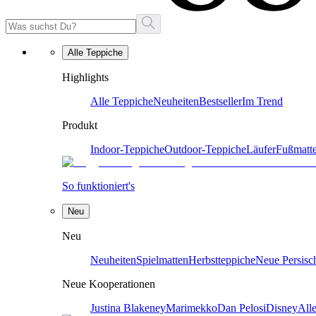
Alle Teppiche
Highlights
Alle Teppiche
Neuheiten
Bestseller
Im Trend
Produkt
Indoor-Teppiche
Outdoor-Teppiche
Läufer
Fußmatt
So funktioniert's
Neu
Neu
Neuheiten
Spielmatten
Herbstteppiche
Neue Persisc
Neue Kooperationen
Justina Blakeney
Marimekko
Dan Pelosi
Disney
All