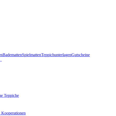
en
Badematten
Spielmatten
Teppichunterlagen
Gutscheine
he Teppiche
e Kooperationen