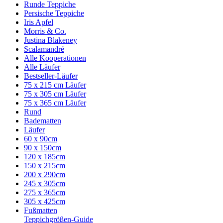
Runde Teppiche
Persische Teppiche
Iris Apfel
Morris & Co.
Justina Blakeney
Scalamandré
Alle Kooperationen
Alle Läufer
Bestseller-Läufer
75 x 215 cm Läufer
75 x 305 cm Läufer
75 x 365 cm Läufer
Rund
Badematten
Läufer
60 x 90cm
90 x 150cm
120 x 185cm
150 x 215cm
200 x 290cm
245 x 305cm
275 x 365cm
305 x 425cm
Fußmatten
Teppichgrößen-Guide