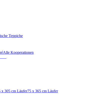
ische Teppiche
ré
Alle Kooperationen
 x 305 cm Läufer
75 x 365 cm Läufer