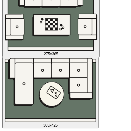
275x365
305x425