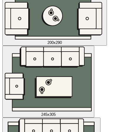
200x290
245x305