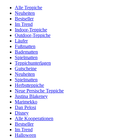
Alle Teppiche
Neuheiten
Bestseller
Im Trend
Indoor-Teppiche
Outdoor-Teppiche
Läufer
Fußmatten
Badematten
Spielmatten
Teppichunterlagen
Gutscheine
Neuheiten
Spielmatten
Herbstteppiche
Neue Persische Teppiche
Justina Blakeney
Marimekko
Dan Pelosi
Disney
Alle Kooperationen
Bestseller
Im Trend
Halloween