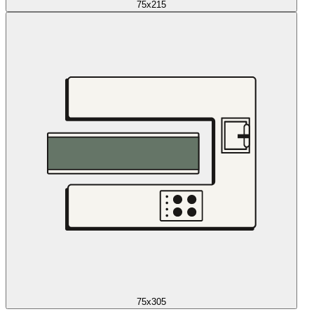
75x215
75x305