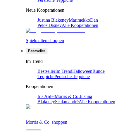
Persische Teppiche
Neue Kooperationen
Justina Blakeney
Marimekko
Dan
Pelosi
Disney
Alle Kooperationen
Spielmatten shoppen
Bestseller
Im Trend
Bestseller
Im Trend
Halloween
Runde
Teppiche
Persische Teppiche
Kooperationen
Iris Apfel
Morris & Co.
Justina
Blakeney
Scalamandré
Alle Kooperationen
Morris & Co. shoppen