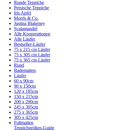
Runde Teppiche
Persische Teppiche
Iris Apfel
Morris & Co.
Justina Blakeney
Scalamandré
Alle Kooperationen
Alle Läufer
Bestseller-Läufer
75 x 215 cm Läufer
75 x 305 cm Läufer
75 x 365 cm Läufer
Rund
Badematten
Läufer
60 x 90cm
90 x 150cm
120 x 185cm
150 x 215cm
200 x 290cm
245 x 305cm
275 x 365cm
305 x 425cm
Fußmatten
Teppichgrößen-Guide