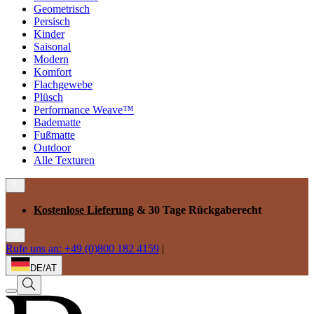
Geometrisch
Persisch
Kinder
Saisonal
Modern
Komfort
Flachgewebe
Plüsch
Performance Weave™
Badematte
Fußmatte
Outdoor
Alle Texturen
Kostenlose Lieferung
& 30 Tage Rückgaberecht
Rufe uns an: +49 (0)800 182 4159
|
DE/AT