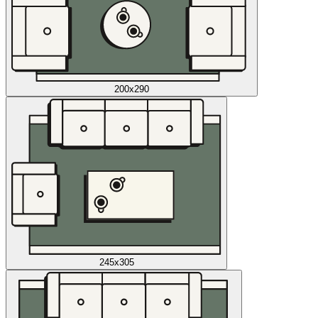
200x290
245x305