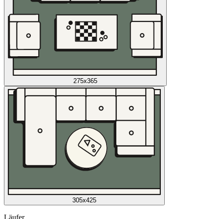
275x365
305x425
Läufer