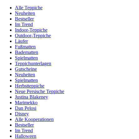
Alle Teppiche
Neuheiten
Bestseller
Im Trend
Indoor-Teppiche
Outdoor-Teppiche
Läufer
Fußmatten
Badematten
Spielmatten
Teppichunterlagen
Gutscheine
Neuheiten
Spielmatten
Herbstteppiche
Neue Persische Teppiche
Justina Blakeney
Marimekko
Dan Pelosi
Disney
Alle Kooperationen
Bestseller
Im Trend
Halloween