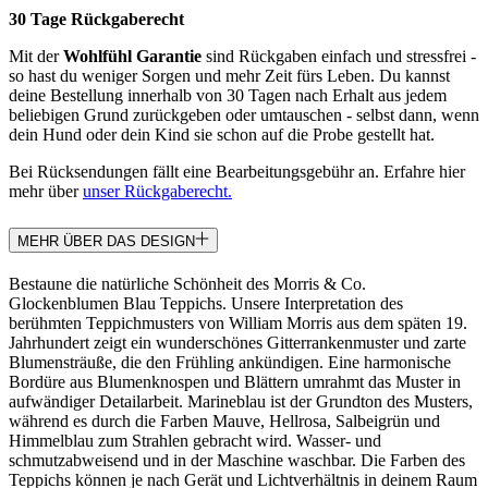
30 Tage Rückgaberecht
Mit der
Wohlfühl Garantie
sind Rückgaben einfach und stressfrei -
so hast du weniger Sorgen und mehr Zeit fürs Leben. Du kannst
deine Bestellung innerhalb von 30 Tagen nach Erhalt aus jedem
beliebigen Grund zurückgeben oder umtauschen - selbst dann, wenn
dein Hund oder dein Kind sie schon auf die Probe gestellt hat.
Bei Rücksendungen fällt eine Bearbeitungsgebühr an. Erfahre hier
mehr über
unser Rückgaberecht.
MEHR ÜBER DAS DESIGN
Bestaune die natürliche Schönheit des Morris & Co.
Glockenblumen Blau Teppichs. Unsere Interpretation des
berühmten Teppichmusters von William Morris aus dem späten 19.
Jahrhundert zeigt ein wunderschönes Gitterrankenmuster und zarte
Blumensträuße, die den Frühling ankündigen. Eine harmonische
Bordüre aus Blumenknospen und Blättern umrahmt das Muster in
aufwändiger Detailarbeit. Marineblau ist der Grundton des Musters,
während es durch die Farben Mauve, Hellrosa, Salbeigrün und
Himmelblau zum Strahlen gebracht wird. Wasser- und
schmutzabweisend und in der Maschine waschbar. Die Farben des
Teppichs können je nach Gerät und Lichtverhältnis in deinem Raum