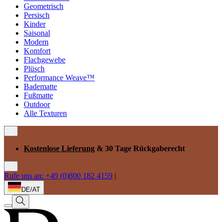
Geometrisch
Persisch
Kinder
Saisonal
Modern
Komfort
Flachgewebe
Plüsch
Performance Weave™
Badematte
Fußmatte
Outdoor
Alle Texturen
Kostenlose Lieferung
& 30 Tage Rückgaberecht
Rufe uns an: +49 (0)800 182 4159
|
DE/AT