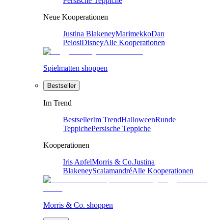
Persische Teppiche
Neue Kooperationen
Justina Blakeney
Marimekko
Dan
Pelosi
Disney
Alle Kooperationen
Spielmatten shoppen
Bestseller
Im Trend
Bestseller
Im Trend
Halloween
Runde
Teppiche
Persische Teppiche
Kooperationen
Iris Apfel
Morris & Co.
Justina
Blakeney
Scalamandré
Alle Kooperationen
Morris & Co. shoppen