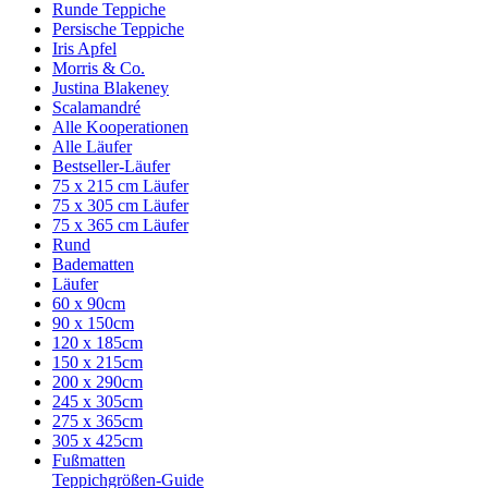
Runde Teppiche
Persische Teppiche
Iris Apfel
Morris & Co.
Justina Blakeney
Scalamandré
Alle Kooperationen
Alle Läufer
Bestseller-Läufer
75 x 215 cm Läufer
75 x 305 cm Läufer
75 x 365 cm Läufer
Rund
Badematten
Läufer
60 x 90cm
90 x 150cm
120 x 185cm
150 x 215cm
200 x 290cm
245 x 305cm
275 x 365cm
305 x 425cm
Fußmatten
Teppichgrößen-Guide