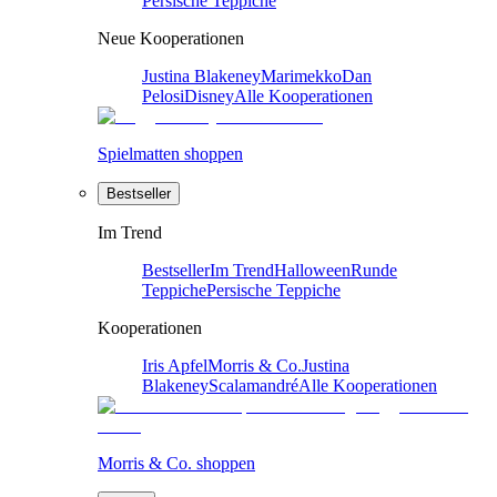
Persische Teppiche
Neue Kooperationen
Justina Blakeney
Marimekko
Dan
Pelosi
Disney
Alle Kooperationen
Spielmatten shoppen
Bestseller
Im Trend
Bestseller
Im Trend
Halloween
Runde
Teppiche
Persische Teppiche
Kooperationen
Iris Apfel
Morris & Co.
Justina
Blakeney
Scalamandré
Alle Kooperationen
Morris & Co. shoppen