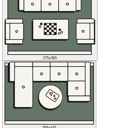
275x365
305x425