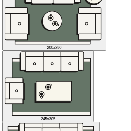
200x290
245x305