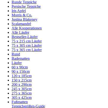
Runde Teppiche
Persische Teppiche
Iris Apfel
Morris & Co.
Justina Blakeney
Scalamandré
Alle Kooperationen
Alle Läufer
Bestseller-Läufer
75 x 215 cm Läufer
75 x 305 cm Läufer
75 x 365 cm Läufer
Rund
Badematten
Läufer
60 x 90cm
90 x 150cm
120 x 185cm
150 x 215cm
200 x 290cm
245 x 305cm
275 x 365cm
305 x 425cm
Fußmatten
Teppichgrößen-Guide