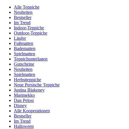
Alle Teppiche
Neuheiten
Bestseller
Im Trend
Indoor-Teppiche
Outdoor-Teppiche
Läufer
Fußmatten
Badematten
Spielmatten
Teppichunterlagen
Gutscheine
Neuheiten
Spielmatten
Herbstteppiche
Neue Persische Teppiche
Justina Blakeney
Marimekko
Dan Pelosi
Disney
Alle Kooperationen
Bestseller
Im Trend
Halloween