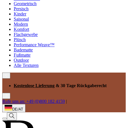
Geometrisch
Persisch
Kinder
Saisonal
Modern
Komfort
Flachgewebe
Plüsch
Performance Weave™
Badematte
Fußmatte
Outdoor
Alle Texturen
Kostenlose Lieferung
& 30 Tage Rückgaberecht
Rufe uns an: +49 (0)800 182 4159
|
DE/AT