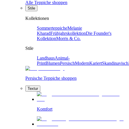
Alle Teppiche shoppen
Stile
Kollektionen
Sommerteppiche
Melanie
Kharad
Frühjahrskollektion
Die Founder's
Kollektion
Morris & Co.
Stile
Landhaus
Animal-
Print
Blumen
Persisch
Modern
Kariert
Skandinavisch
Persische Teppiche shoppen
Textur
Komfort