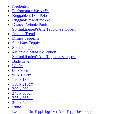
Neuheiten
Performance Weave™
Ruggable x Dan Pelosi
Ruggable x Marimekko
Disneys Winnie Puuh
So funktioniert's
Alle Teppiche shoppen
Jetzt im Trend
Disney Teppiche
Star Wars Teppiche
Sommerteppiche
Melanie Kharad Kollektion
So funktioniert's
Alle Teppiche shoppen
Badematten
Läufer
60 x 90cm
90 x 150cm
120 x 185cm
150 x 215cm
200 x 290cm
245 x 305cm
275 x 365cm
305 x 425cm
Rund
Leitfaden für Teppichgrößen
Alle Teppiche shoppen