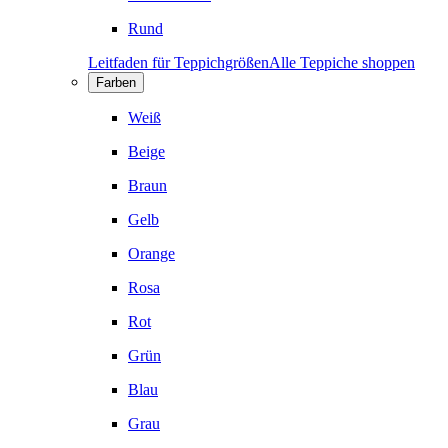
Rund
Leitfaden für Teppichgrößen
Alle Teppiche shoppen
Farben
Weiß
Beige
Braun
Gelb
Orange
Rosa
Rot
Grün
Blau
Grau