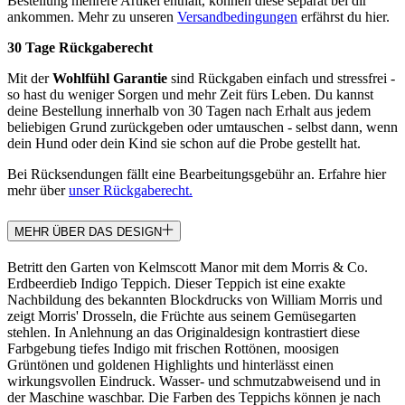
Bestellung mehrere Artikel enthält, können diese separat bei dir
ankommen. Mehr zu unseren
Versandbedingungen
erfährst du hier.
30 Tage Rückgaberecht
Mit der
Wohlfühl Garantie
sind Rückgaben einfach und stressfrei -
so hast du weniger Sorgen und mehr Zeit fürs Leben. Du kannst
deine Bestellung innerhalb von 30 Tagen nach Erhalt aus jedem
beliebigen Grund zurückgeben oder umtauschen - selbst dann, wenn
dein Hund oder dein Kind sie schon auf die Probe gestellt hat.
Bei Rücksendungen fällt eine Bearbeitungsgebühr an. Erfahre hier
mehr über
unser Rückgaberecht.
MEHR ÜBER DAS DESIGN
Betritt den Garten von Kelmscott Manor mit dem Morris & Co.
Erdbeerdieb Indigo Teppich. Dieser Teppich ist eine exakte
Nachbildung des bekannten Blockdrucks von William Morris und
zeigt Morris' Drosseln, die Früchte aus seinem Gemüsegarten
stehlen. In Anlehnung an das Originaldesign kontrastiert diese
Farbgebung tiefes Indigo mit frischen Rottönen, moosigen
Grüntönen und goldenen Highlights und hinterlässt einen
wirkungsvollen Eindruck. Wasser- und schmutzabweisend und in
der Maschine waschbar. Die Farben des Teppichs können je nach