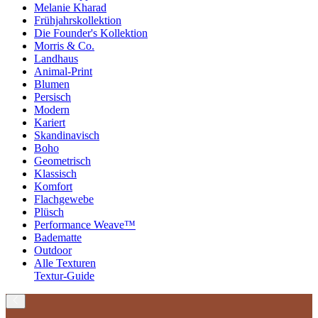
Melanie Kharad
Frühjahrskollektion
Die Founder's Kollektion
Morris & Co.
Landhaus
Animal-Print
Blumen
Persisch
Modern
Kariert
Skandinavisch
Boho
Geometrisch
Klassisch
Komfort
Flachgewebe
Plüsch
Performance Weave™
Badematte
Outdoor
Alle Texturen
Textur-Guide