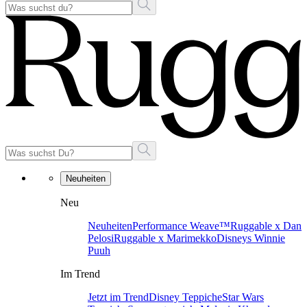
Neuheiten
Neu
Neuheiten
Performance Weave™
Ruggable x Dan
Pelosi
Ruggable x Marimekko
Disneys Winnie
Puuh
Im Trend
Jetzt im Trend
Disney Teppiche
Star Wars