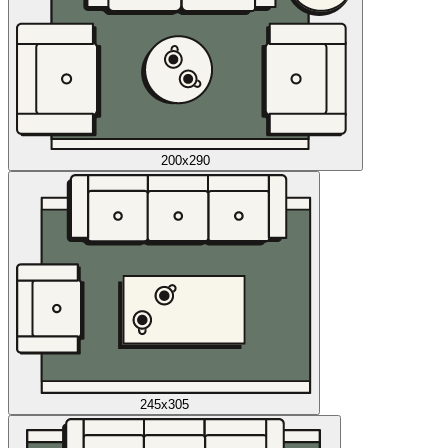
200x290
245x305