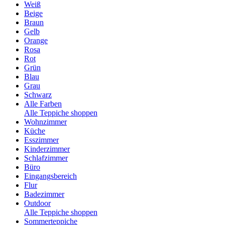
Weiß
Beige
Braun
Gelb
Orange
Rosa
Rot
Grün
Blau
Grau
Schwarz
Alle Farben
Alle Teppiche shoppen
Wohnzimmer
Küche
Esszimmer
Kinderzimmer
Schlafzimmer
Büro
Eingangsbereich
Flur
Badezimmer
Outdoor
Alle Teppiche shoppen
Sommerteppiche