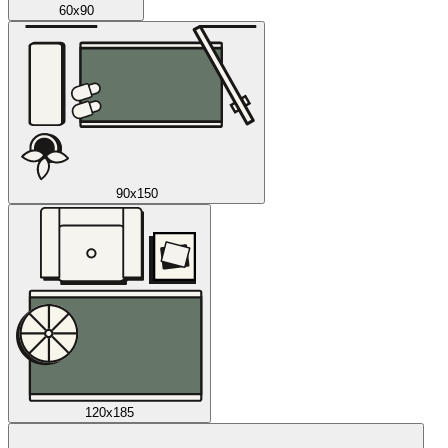
60x90
90x150
120x185