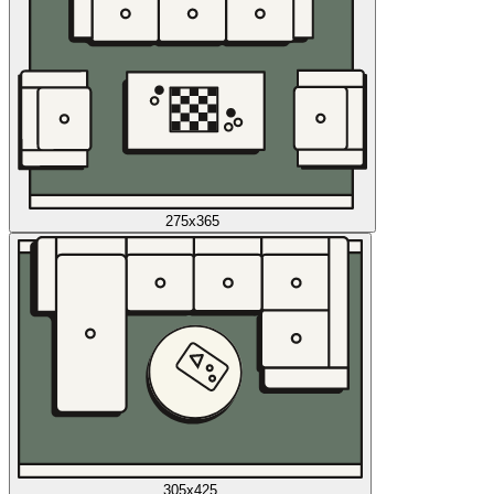
275x365
305x425