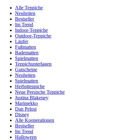
Alle Teppiche
Neuheiten
Bestseller
Im Trend
Indoor-Teppiche
Outdoor-Teppiche
Läufer
Fußmatten
Badematten
Spielmatten
Teppichunterlagen
Gutscheine
Neuheiten
Spielmatten
Herbstteppiche
Neue Persische Teppiche
Justina Blakeney
Marimekko
Dan Pelosi
Disney
Alle Kooperationen
Bestseller
Im Trend
Halloween