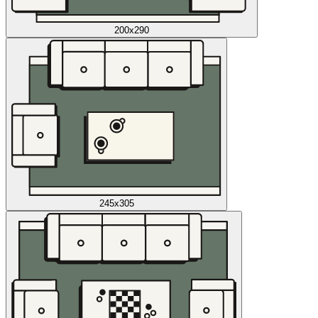
200x290
245x305