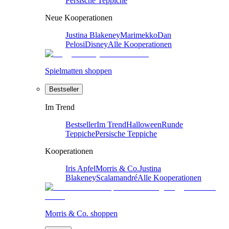
Persische Teppiche
Neue Kooperationen
Justina Blakeney
Marimekko
Dan
Pelosi
Disney
Alle Kooperationen
Spielmatten shoppen
Bestseller
Im Trend
Bestseller
Im Trend
Halloween
Runde
Teppiche
Persische Teppiche
Kooperationen
Iris Apfel
Morris & Co.
Justina
Blakeney
Scalamandré
Alle Kooperationen
Morris & Co. shoppen