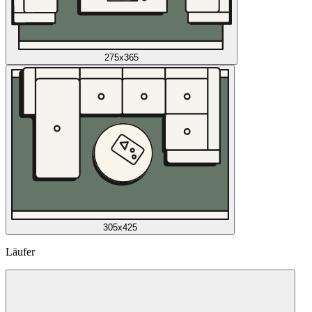
275x365
305x425
Läufer