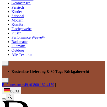
Geometrisch
Persisch
Kinder
Saisonal
Modern
Komfort
Flachgewebe
Plüsch
Performance Weave™
Badematte
Fußmatte
Outdoor
Alle Texturen
Kostenlose Lieferung
& 30 Tage Rückgaberecht
Rufe uns an: +49 (0)800 182 4159
|
DE/AT