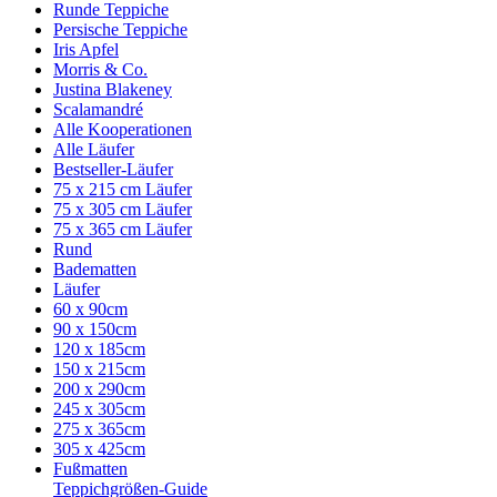
Runde Teppiche
Persische Teppiche
Iris Apfel
Morris & Co.
Justina Blakeney
Scalamandré
Alle Kooperationen
Alle Läufer
Bestseller-Läufer
75 x 215 cm Läufer
75 x 305 cm Läufer
75 x 365 cm Läufer
Rund
Badematten
Läufer
60 x 90cm
90 x 150cm
120 x 185cm
150 x 215cm
200 x 290cm
245 x 305cm
275 x 365cm
305 x 425cm
Fußmatten
Teppichgrößen-Guide