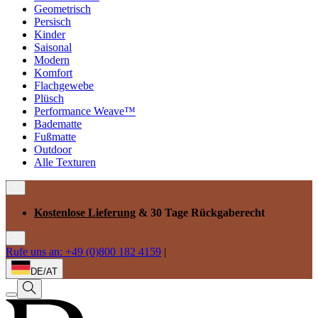
Geometrisch
Persisch
Kinder
Saisonal
Modern
Komfort
Flachgewebe
Plüsch
Performance Weave™
Badematte
Fußmatte
Outdoor
Alle Texturen
Kostenlose Lieferung
& 30 Tage Rückgaberecht
Rufe uns an: +49 (0)800 182 4159
|
DE/AT