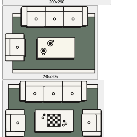
200x290
245x305