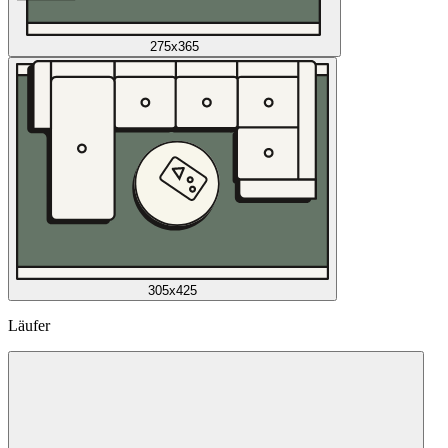
275x365
305x425
Läufer