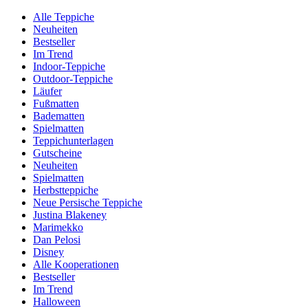
Alle Teppiche
Neuheiten
Bestseller
Im Trend
Indoor-Teppiche
Outdoor-Teppiche
Läufer
Fußmatten
Badematten
Spielmatten
Teppichunterlagen
Gutscheine
Neuheiten
Spielmatten
Herbstteppiche
Neue Persische Teppiche
Justina Blakeney
Marimekko
Dan Pelosi
Disney
Alle Kooperationen
Bestseller
Im Trend
Halloween