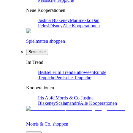
Persische Teppiche
Neue Kooperationen
Justina Blakeney
Marimekko
Dan
Pelosi
Disney
Alle Kooperationen
Spielmatten shoppen
Bestseller
Im Trend
Bestseller
Im Trend
Halloween
Runde
Teppiche
Persische Teppiche
Kooperationen
Iris Apfel
Morris & Co.
Justina
Blakeney
Scalamandré
Alle Kooperationen
Morris & Co. shoppen