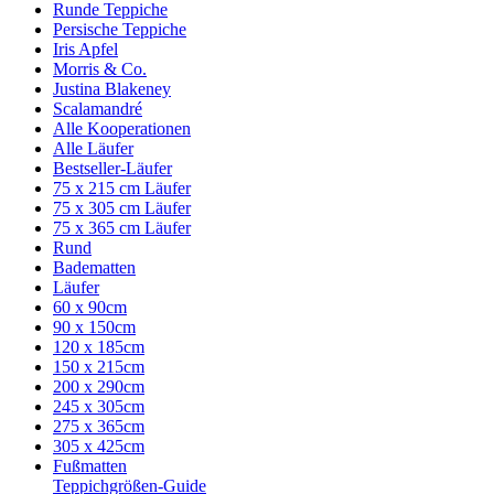
Runde Teppiche
Persische Teppiche
Iris Apfel
Morris & Co.
Justina Blakeney
Scalamandré
Alle Kooperationen
Alle Läufer
Bestseller-Läufer
75 x 215 cm Läufer
75 x 305 cm Läufer
75 x 365 cm Läufer
Rund
Badematten
Läufer
60 x 90cm
90 x 150cm
120 x 185cm
150 x 215cm
200 x 290cm
245 x 305cm
275 x 365cm
305 x 425cm
Fußmatten
Teppichgrößen-Guide