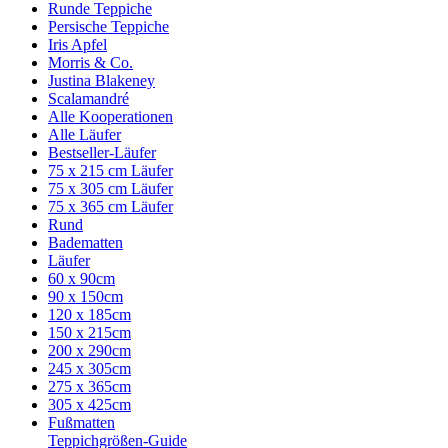
Runde Teppiche
Persische Teppiche
Iris Apfel
Morris & Co.
Justina Blakeney
Scalamandré
Alle Kooperationen
Alle Läufer
Bestseller-Läufer
75 x 215 cm Läufer
75 x 305 cm Läufer
75 x 365 cm Läufer
Rund
Badematten
Läufer
60 x 90cm
90 x 150cm
120 x 185cm
150 x 215cm
200 x 290cm
245 x 305cm
275 x 365cm
305 x 425cm
Fußmatten
Teppichgrößen-Guide