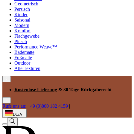
Geometrisch
Persisch
Kinder
Saisonal
Modern
Komfort
Flachgewebe
Plüsch
Performance Weave™
Badematte
Fußmatte
Outdoor
Alle Texturen
Kostenlose Lieferung
& 30 Tage Rückgaberecht
Rufe uns an: +49 (0)800 182 4159
|
DE/AT