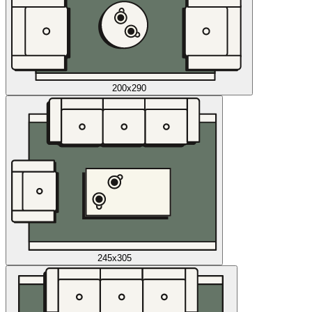
200x290
245x305