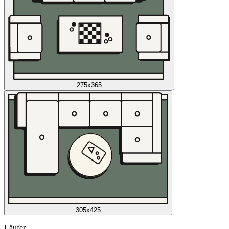
275x365
305x425
Läufer