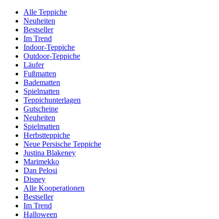
Alle Teppiche
Neuheiten
Bestseller
Im Trend
Indoor-Teppiche
Outdoor-Teppiche
Läufer
Fußmatten
Badematten
Spielmatten
Teppichunterlagen
Gutscheine
Neuheiten
Spielmatten
Herbstteppiche
Neue Persische Teppiche
Justina Blakeney
Marimekko
Dan Pelosi
Disney
Alle Kooperationen
Bestseller
Im Trend
Halloween