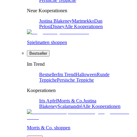
Persische Teppiche
Neue Kooperationen
Justina Blakeney
Marimekko
Dan
Pelosi
Disney
Alle Kooperationen
Spielmatten shoppen
Bestseller
Im Trend
Bestseller
Im Trend
Halloween
Runde
Teppiche
Persische Teppiche
Kooperationen
Iris Apfel
Morris & Co.
Justina
Blakeney
Scalamandré
Alle Kooperationen
Morris & Co. shoppen