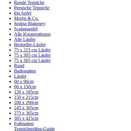
Runde Teppiche
Persische Teppiche
Iris Apfel
Morris & Co.
Justina Blakeney
Scalamandré
Alle Kooperationen
Alle Läufer
Bestseller-Läufer
75 x 215 cm Läufer
75 x 305 cm Läufer
75 x 365 cm Läufer
Rund
Badematten
Läufer
60 x 90cm
90 x 150cm
120 x 185cm
150 x 215cm
200 x 290cm
245 x 305cm
275 x 365cm
305 x 425cm
Fußmatten
Teppichgrößen-Guide