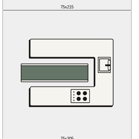
75x215
75x305