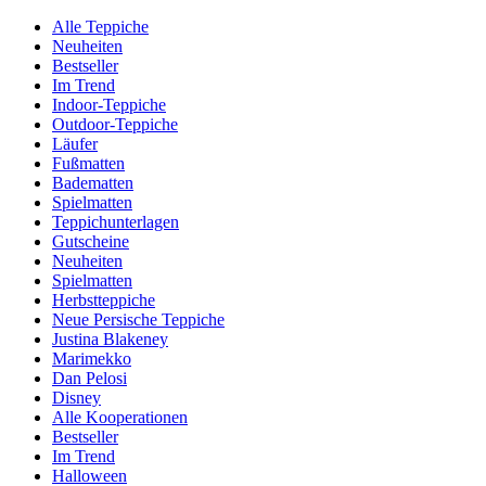
Alle Teppiche
Neuheiten
Bestseller
Im Trend
Indoor-Teppiche
Outdoor-Teppiche
Läufer
Fußmatten
Badematten
Spielmatten
Teppichunterlagen
Gutscheine
Neuheiten
Spielmatten
Herbstteppiche
Neue Persische Teppiche
Justina Blakeney
Marimekko
Dan Pelosi
Disney
Alle Kooperationen
Bestseller
Im Trend
Halloween