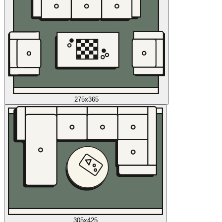
275x365
305x425