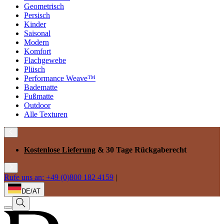
Geometrisch
Persisch
Kinder
Saisonal
Modern
Komfort
Flachgewebe
Plüsch
Performance Weave™
Badematte
Fußmatte
Outdoor
Alle Texturen
Kostenlose Lieferung
& 30 Tage Rückgaberecht
Rufe uns an: +49 (0)800 182 4159
|
DE/AT