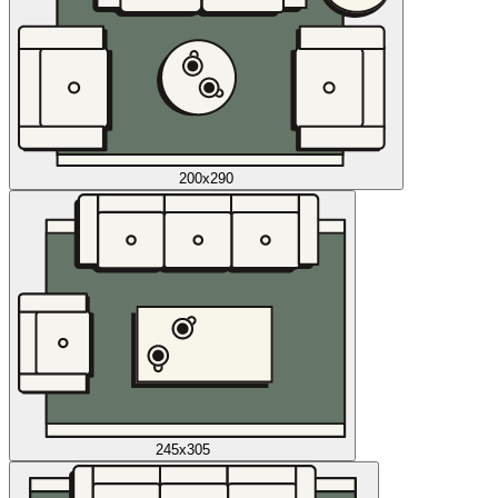
200x290
245x305