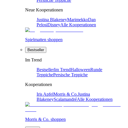
Persische Teppiche
Neue Kooperationen
Justina Blakeney
Marimekko
Dan
Pelosi
Disney
Alle Kooperationen
Spielmatten shoppen
Bestseller
Im Trend
Bestseller
Im Trend
Halloween
Runde
Teppiche
Persische Teppiche
Kooperationen
Iris Apfel
Morris & Co.
Justina
Blakeney
Scalamandré
Alle Kooperationen
Morris & Co. shoppen